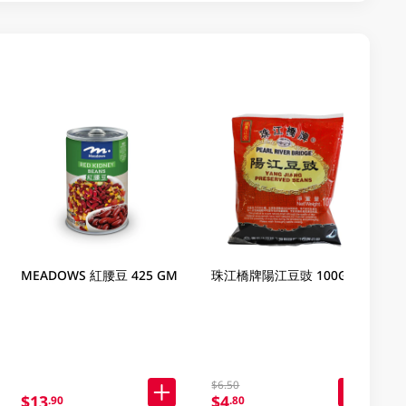
MEADOWS 紅腰豆 425 GM
珠江橋牌陽江豆豉 100GM
$6.50
$13
$4
.90
.80