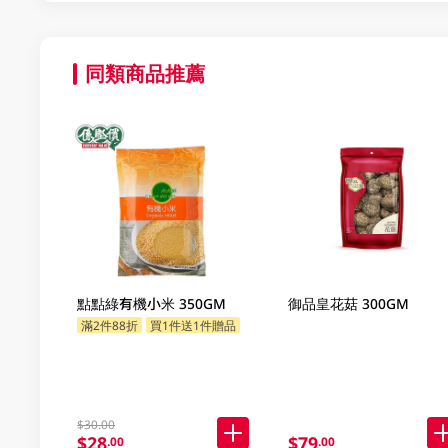
同類商品推薦
點點綠有機小米 350GM
御品皇花菇 300GM
滿2件88折
買1件送1件贈品
$30.00
$28
$79
.00
.00