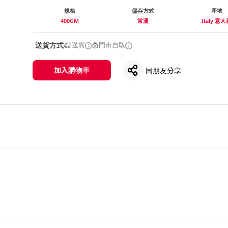
規格
儲存方式
產地
400GM
常溫
Italy 意
送貨方式
送貨
門市自取
加入購物車
同朋友分享