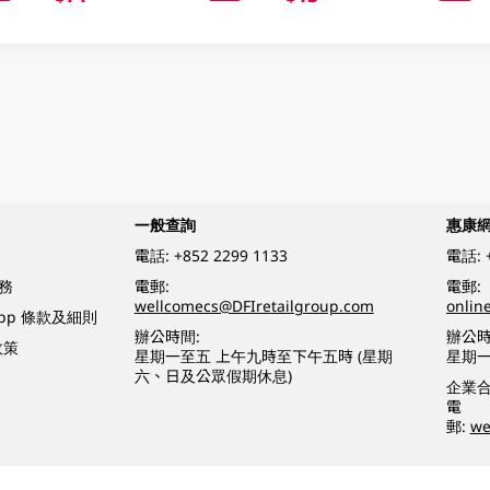
一般查詢
惠康
電話:
+852 2299 1133
電話:
務
電郵:
電郵:
wellcomecs@DFIretailgroup.com
onlin
App 條款及細則
辦公時間:
辦公時
政策
星期一至五 上午九時至下午五時 (星期
星期一
六、日及公眾假期休息)
企業
電
郵:
we