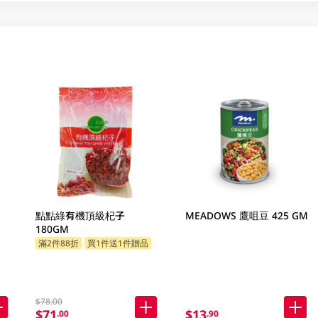
點點綠有機頂級杞子
MEADOWS 鷹咀豆 425 GM
180GM
滿2件88折
買1件送1件贈品
$78.00
$71
$13
.00
.90