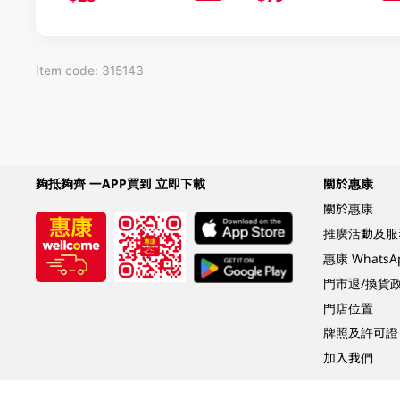
Item code: 315143
夠抵夠齊 一APP買到 立即下載
關於惠康
關於惠康
推廣活動及服
惠康 Whats
門市退/換貨
門店位置
牌照及許可證
加入我們