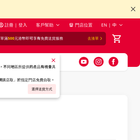
註冊 | 登入
客戶幫助
門店位置
EN | 中
訂單滿
500
元港幣即可享有免費送貨服務
去湊單
，不同地區所提供的產品有機會具
「網購店取」於指定門店免費自取。
選擇送貨方式