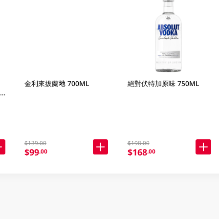
金利來拔蘭地 700ML
絕對伏特加原味 750ML
e
$139.00
$198.00
$99
$168
.00
.00