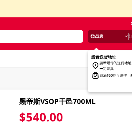
送貨
設置送貨地址
請新增你的送貨地址
一定差異。
買滿$50即可選擇
黑帝斯VSOP干邑700ML
$540.00