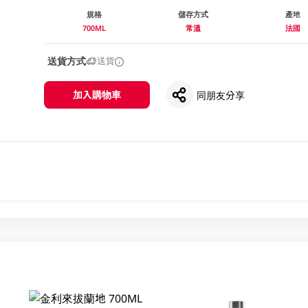
規格
儲存方式
產地
700ML
常溫
法國
送貨方式
送貨
加入購物車
同朋友分享