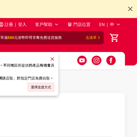
註冊 | 登入
客戶幫助
門店位置
EN | 中
訂單滿
500
元港幣即可享有免費送貨服務
去湊單
，不同地區所提供的產品有機會具
「網購店取」於指定門店免費自取。
選擇送貨方式