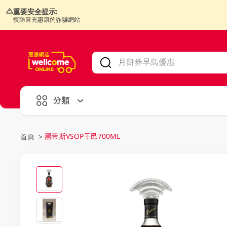
重要安全提示:
慎防冒充惠康的詐騙網站
V
alid Until 30 June 2026
分類
黑帝斯VSOP干邑700ML
首頁
>