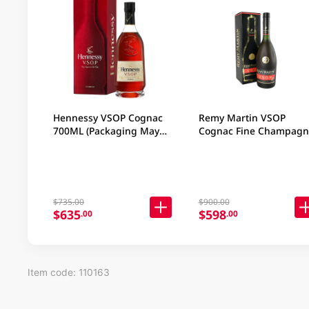
Hennessy VSOP Cognac
Remy Martin VSOP
700ML (Packaging May
Cognac Fine Champagn
Vary )
700ML
$735.00
$900.00
$635
$598
.00
.00
Item code: 110163