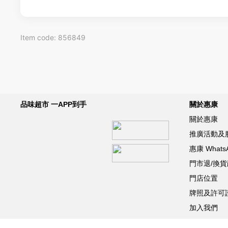
Item code: 856849
品味超市 一APP到手
關於惠康
關於惠康
推廣活動及
惠康 What
門市退/換
門店位置
牌照及許可
加入我們