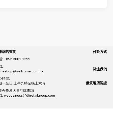
康網店查詢
付款方式
話:
+852 3001 1299
郵:
關注我們
lineshop@wellcome.com.hk
公時間:
優質纲店認證
期一至日 上午九時至晚上六時
業合作及大量訂購查詢
郵:
webusiness@dfiretailgroup.com