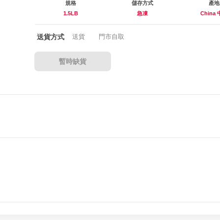
規格
儲存方式
產地
1.5LB
急凍
China
送貨方式
送貨
門市自取
暫時缺貨