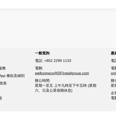
一般查詢
惠
電話:
+852 2299 1133
電
服務
電郵:
電
wellcomecs@DFIretailgroup.com
on
sApp 條款及細則
辦公時間:
辦
貨政策
星期一至五 上午九時至下午五時 (星期
星
六、日及公眾假期休息)
企
電
證