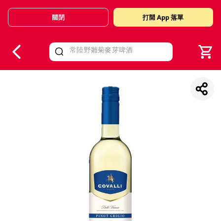
關閉
打開 App 落單
V
alid Until 30 June 2026