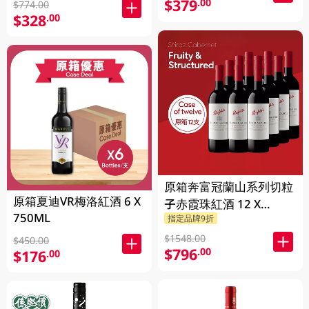
$379
.00
$774.00
$328
.00
原箱奔富冠蘭山系列切粒
原箱夏迪VR梅洛紅酒 6 X
子赤霞珠紅酒 12 X
750ML
指定品牌9折
750ML
$1548.00
$450.00
$796
.00
$176
.00