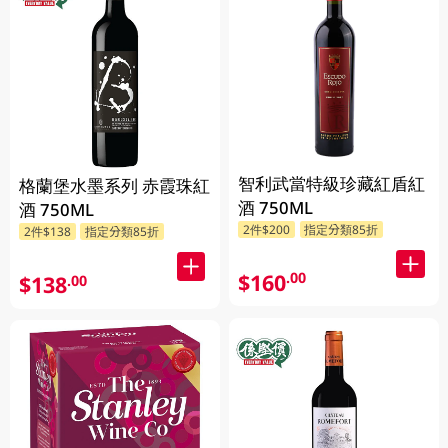
智利武當特級珍藏紅盾紅
格蘭堡水墨系列 赤霞珠紅
酒 750ML
酒 750ML
2件$200
指定分類85折
2件$138
指定分類85折
$160
.00
$138
.00