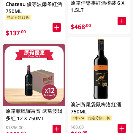
原箱佳樂事紅酒樽裝 6 X
Chateau 優等波爾多紅酒
1.5LT
750ML
指定分類85折
$468
.00
$137
.00
澳洲黃尾袋鼠梅洛紅酒
原箱菲臘羅富齊 武當波爾
750ML
多紅 12 X 750ML
2件$74
指定分類85折
$88.00
$1896.00
.00