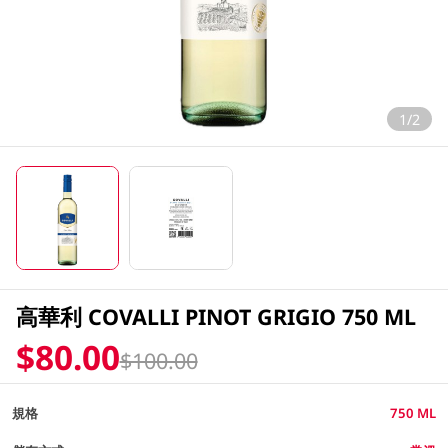
1/2
高華利 COVALLI PINOT GRIGIO 750 ML
$80.00
$100.00
規格
750 ML