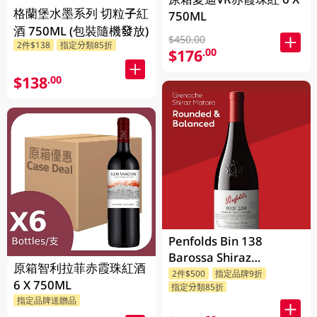
格蘭堡水墨系列 切粒子紅
750ML
酒 750ML (包裝隨機發放)
$450.00
2件$138
指定分類85折
$176
.00
$138
.00
Penfolds Bin 138
Barossa Shiraz
原箱智利拉菲赤霞珠紅酒
Grenache Mataro
2件$500
指定品牌9折
6 X 750ML
指定分類85折
750ML
指定品牌送贈品