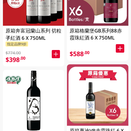
原箱奔富冠蘭山系列 切粒
原箱格蘭堡GB系列88赤
霞珠紅酒 6 X 750ML
子紅酒 6 X 750ML
指定品牌9折
$588
.00
$774.00
$398
.00
原箱夏迪VR赤霞珠紅 6 X