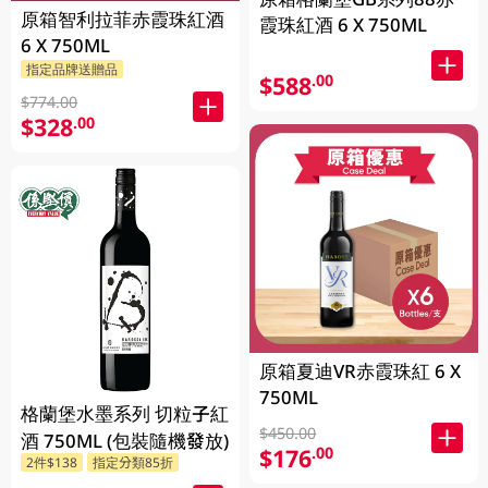
原箱智利拉菲赤霞珠紅酒
霞珠紅酒 6 X 750ML
6 X 750ML
指定品牌送贈品
$588
.00
$774.00
$328
.00
原箱夏迪VR赤霞珠紅 6 X
750ML
格蘭堡水墨系列 切粒子紅
$450.00
酒 750ML (包裝隨機發放)
$176
.00
2件$138
指定分類85折