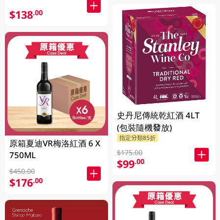
$138
.00
史丹尼傳統乾紅酒 4LT
(包裝隨機發放)
指定分類85折
原箱夏迪VR梅洛紅酒 6 X
$175.00
750ML
$99
.00
$450.00
$176
.00