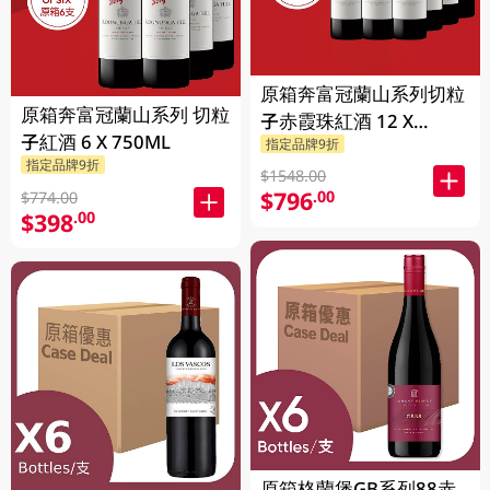
原箱奔富冠蘭山系列切粒
原箱奔富冠蘭山系列 切粒
子赤霞珠紅酒 12 X
子紅酒 6 X 750ML
指定品牌9折
750ML
指定品牌9折
$1548.00
$796
.00
$774.00
$398
.00
原箱格蘭堡GB系列88赤