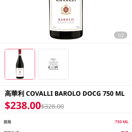
1/2
高華利 COVALLI BAROLO DOCG 750 ML
$238.00
$328.00
規格
750 ML