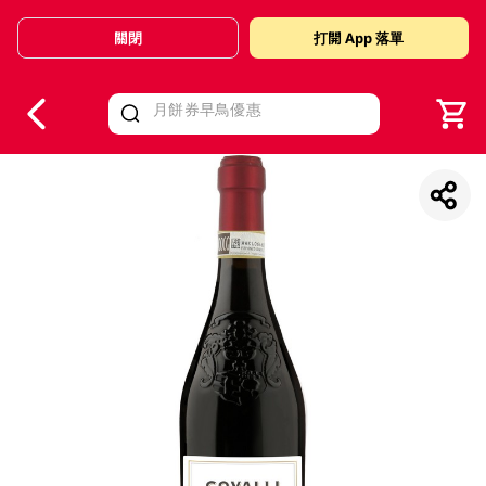
關閉
打開 App 落單
V
alid Until 30 June 2026