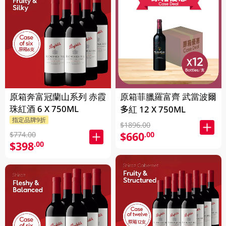
原箱奔富冠蘭山系列 赤霞
原箱菲臘羅富齊 武當波爾
珠紅酒 6 X 750ML
多紅 12 X 750ML
指定品牌9折
$1896.00
$660
.00
$774.00
$398
.00