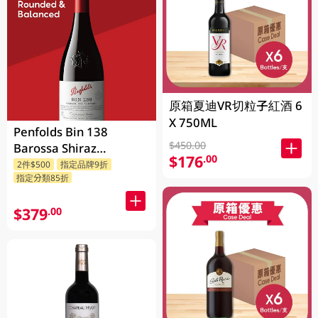
原箱夏迪VR切粒子紅酒 6
X 750ML
Penfolds Bin 138
$450.00
Barossa Shiraz
$176
.00
Grenache Mataro
2件$500
指定品牌9折
指定分類85折
750ML
$379
.00