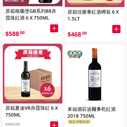
原箱格蘭堡GB系列88赤
原箱佳樂事紅酒樽裝 6 X
霞珠紅酒 6 X 750ML
1.5LT
$588
.00
$468
.00
原箱夏迪VR赤霞珠紅 6 X
來福酒莊波爾多乾紅酒
750ML
2018 750ML
指定分類85折
$450.00