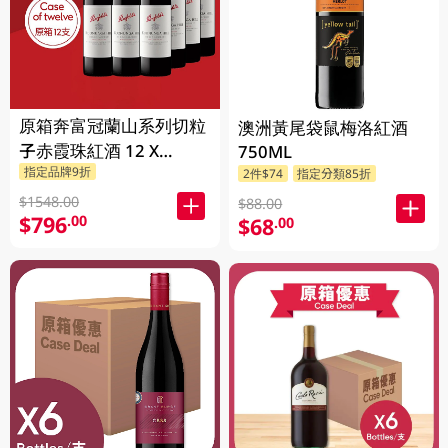
原箱奔富冠蘭山系列切粒
澳洲黃尾袋鼠梅洛紅酒
子赤霞珠紅酒 12 X
750ML
指定品牌9折
750ML
2件$74
指定分類85折
$1548.00
$88.00
$796
.00
$68
.00