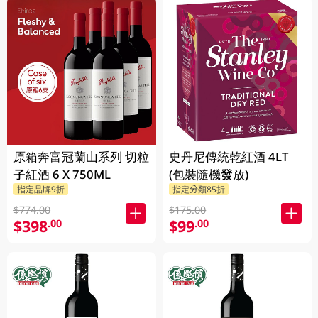
原箱奔富冠蘭山系列 切粒
史丹尼傳統乾紅酒 4LT
子紅酒 6 X 750ML
(包裝隨機發放)
指定品牌9折
指定分類85折
$774.00
$175.00
$398
$99
.00
.00