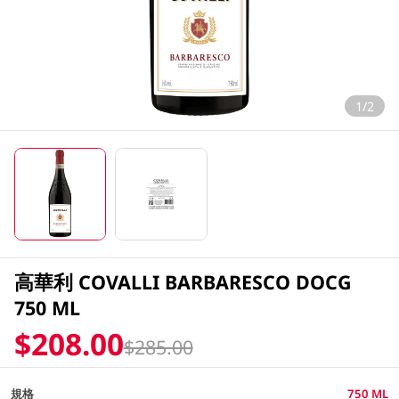
1/2
高華利 COVALLI BARBARESCO DOCG
750 ML
$208.00
$285.00
規格
750 ML