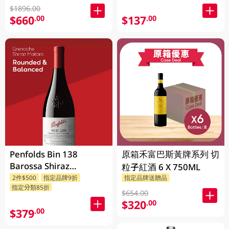
$1896.00
$660
$137
.00
.00
Penfolds Bin 138
原箱禾富巴斯黃牌系列 切
Barossa Shiraz
粒子紅酒 6 X 750ML
Grenache Mataro
2件$500
指定品牌9折
指定品牌送贈品
指定分類85折
750ML
$654.00
$320
.00
$379
.00