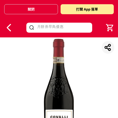
關閉
打開 App 落單
V
alid Until 30 June 2026