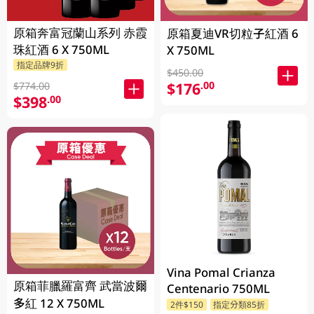
原箱奔富冠蘭山系列 赤霞
原箱夏迪VR切粒子紅酒 6
珠紅酒 6 X 750ML
X 750ML
指定品牌9折
$450.00
$176
.00
$774.00
$398
.00
Vina Pomal Crianza
原箱菲臘羅富齊 武當波爾
Centenario 750ML
多紅 12 X 750ML
2件$150
指定分類85折