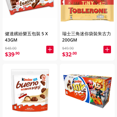
健達繽紛樂五包裝 5 X
瑞士三角迷你袋裝朱古力
43GM
200GM
$48.00
$49.90
$39
$32
.90
.00