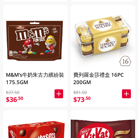
M&M's牛奶朱古力繽紛裝
費列羅金莎禮盒 16PC
175.5GM
200GM
$37.50
$81.50
$36
$73
.50
.50