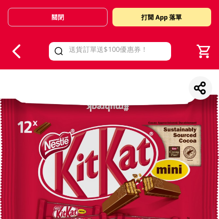
關閉
打開 App 落單
V
alid Until 30 June 2026