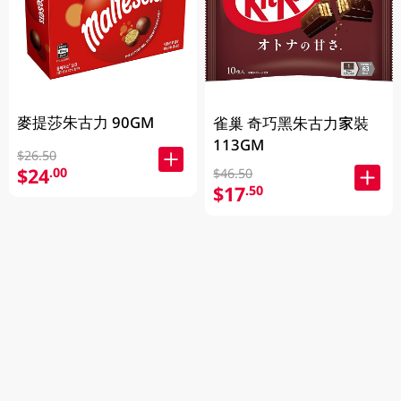
麥提莎朱古力 90GM
雀巢 奇巧黑朱古力家裝
113GM
$26.50
$24
.00
$46.50
$17
.50