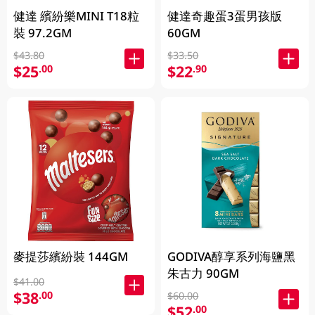
健達 繽紛樂MINI T18粒
健達奇趣蛋3蛋男孩版
裝 97.2GM
60GM
$43.80
$33.50
$25
$22
.00
.90
麥提莎繽紛裝 144GM
GODIVA醇享系列海鹽黑
朱古力 90GM
$41.00
$38
.00
$60.00
$52
.00