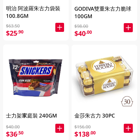
明治 阿波羅朱古力袋裝
GODIVA雙重朱古力脆球
100.8GM
100GM
$63.50
$98.00
$25
.90
$40
.00
士力架家庭裝 240GM
金莎朱古力 30PC
$40.00
$156.00
$36
$138
.50
.00