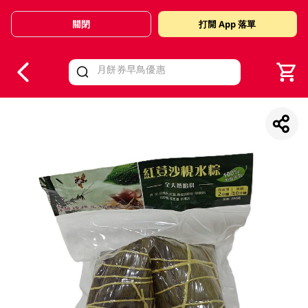
關閉
打開 App 落單
V
alid Until 30 June 2026