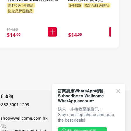
機發貨)
滿$70送1件贈品
3件$30
指定品牌送贈品
指定品牌送贈品
$14.50
$14
$14
.00
.00
訂閱惠康WhatsApp帳號
Subscribe to Wellcome
網店查詢
付款方式
WhatApp account
+852 3001 1299
快人一步接收至抵資訊！
Stay one step ahead and grab
關注我們
eshop@wellcome.com.hk
the best deals!
間:
連結 WhatsApp 帳號