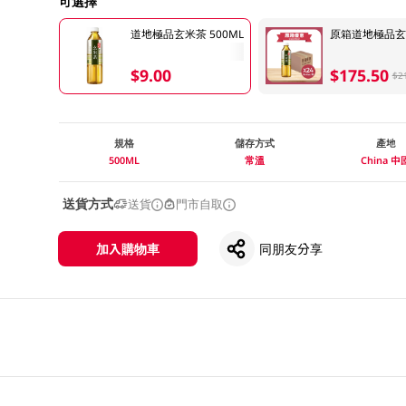
可選擇
道地極品玄米茶 500ML
原箱道地極品玄米茶
$9.00
$175.50
$2
規格
儲存方式
產地
500ML
常溫
China 中
送貨方式
送貨
門市自取
加入購物車
同朋友分享