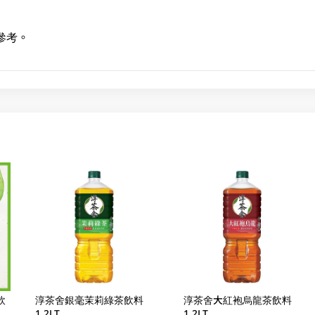
參考。
飲
淳茶舍銀毫茉莉綠茶飲料
淳茶舍大紅袍烏龍茶飲料
發
1.2LT
1.2LT