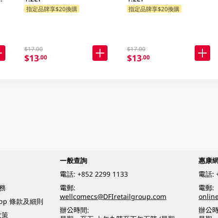
指定品牌享$20換購
指定品牌享$20換購
$17.00
$17.00
$13
$13
.00
.00
一般查詢
惠康
電話:
+852 2299 1133
電話:
務
電郵:
電郵:
wellcomecs@DFIretailgroup.com
onlin
App 條款及細則
辦公時間:
辦公時
政策