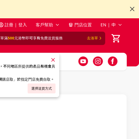
註冊 | 登入
客戶幫助
門店位置
EN | 中
訂單滿
500
元港幣即可享有免費送貨服務
去湊單
，不同地區所提供的產品有機會具
「網購店取」於指定門店免費自取。
選擇送貨方式