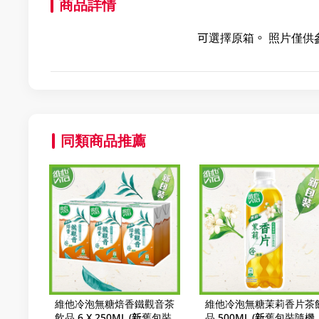
商品詳情
可選擇原箱。 照片僅供
同類商品推薦
維他冷泡無糖焙香鐵觀音茶
維他冷泡無糖茉莉香片茶
飲品 6 X 250ML (新舊包裝
品 500ML (新舊包裝隨機