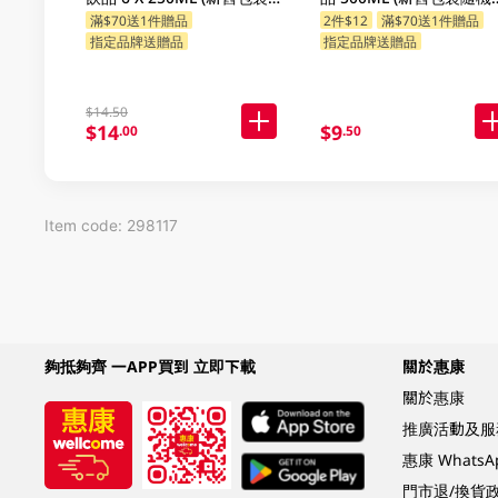
隨機發貨)
貨)
滿$70送1件贈品
2件$12
滿$70送1件贈品
指定品牌送贈品
指定品牌送贈品
$14.50
$14
$9
.00
.50
Item code: 298117
夠抵夠齊 一APP買到 立即下載
關於惠康
關於惠康
推廣活動及服
惠康 Whats
門市退/換貨