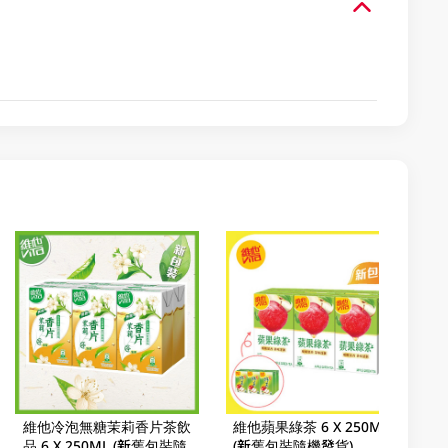
維他冷泡無糖茉莉香片茶飲
維他蘋果綠茶 6 X 250ML
品 6 X 250ML (新舊包裝隨
(新舊包裝隨機發貨)