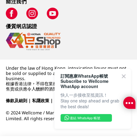
關注我們
優質纲店認證
Under the law of Hong Kong, intoxicating liquor must not
be sold or supplied to a minor (under 18) in the course of
訂閱惠康WhatsApp帳號
business.
Subscribe to Wellcome
根據香港法律，不得在業務過程中，向未成年人 (18 歲以下人士)
WhatApp account
售賣或供應令人醺醉的酒類。
快人一步接收至抵資訊！
Stay one step ahead and grab
條款及細則
|
私隱政策
|
DFI零售集團
the best deals!
© 2024 Wellcome / Market Place. The Dairy Farm Company
連結 WhatsApp 帳號
Limited. All rights reserved.