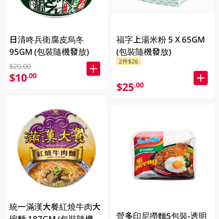
日清咚兵衛腐皮烏冬
福字上湯米粉 5 X 65GM
95GM (包裝隨機發放)
(包裝隨機發放)
2件$26
$20.00
$10
.00
$25
.00
統一滿漢大餐紅燒牛肉大
營多印尼撈麵5包裝-透明
碗麵 187GM (包裝隨機發