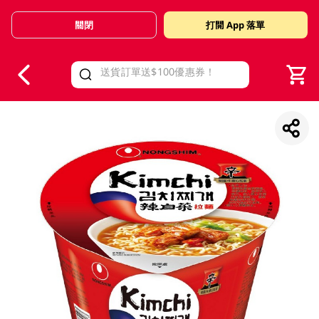
關閉
打開 App 落單
V
alid Until 30 June 2026