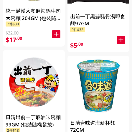
統一滿漢大餐麻辣鍋牛肉
出前一丁黑蒜豬骨湯即食
大碗麵 204GM (包裝隨機
麵97GM
2件$30
發放)
9件$32
$32.00
$17
.00
$5
.00
日清出前一丁麻油味碗麵
日清合味道海鮮杯麵
99GM (包裝隨機發放)
72GM
2件$18