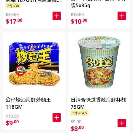
袋5x85g
2件$30
放)
$32.00
$12.00
$17
$10
.00
.00
公仔蠔油海鮮炒麵王
日清合味道香辣海鮮杯麵
118GM
75GM
2件$14.5
$10.50
$9
.00
$9.00
$8
.00