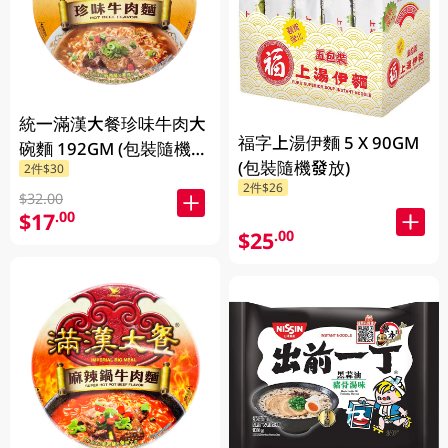
統一滿漢大餐珍味牛肉大
福字上湯伊麵 5 X 90GM
碗麵 192GM (包裝隨機發
(包裝隨機發放)
2件$30
放)
2件$26
$32.00
$17
.00
$25
.00