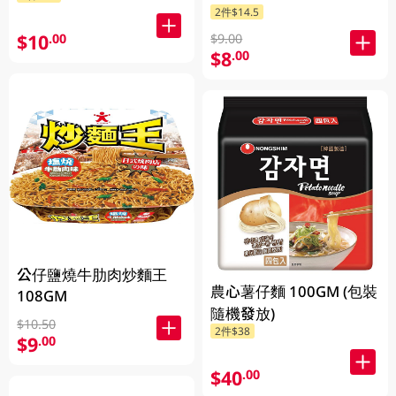
2件$14.5
$10
.00
$9.00
$8
.00
公仔鹽燒牛肋肉炒麵王
農心薯仔麵 100GM (包裝
108GM
隨機發放)
$10.50
2件$38
$9
.00
$40
.00