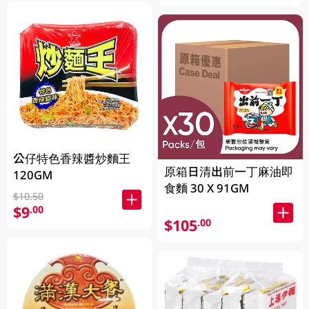
公仔特色香辣醬炒麵王
原箱日清出前一丁麻油即
120GM
食麵 30 X 91GM
$10.50
$9
.00
$105
.00