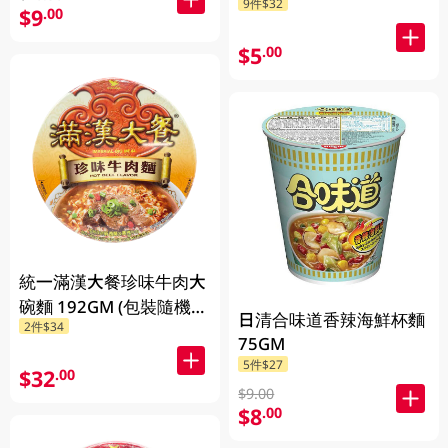
9件$32
$9
.00
$5
.00
統一滿漢大餐珍味牛肉大
碗麵 192GM (包裝隨機發
日清合味道香辣海鮮杯麵
2件$34
放)
75GM
5件$27
$32
.00
$9.00
$8
.00