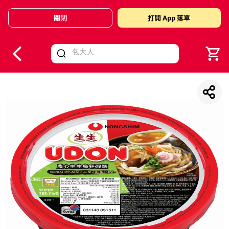
關閉
打開 App 落單
V
alid Until 30 June 2026