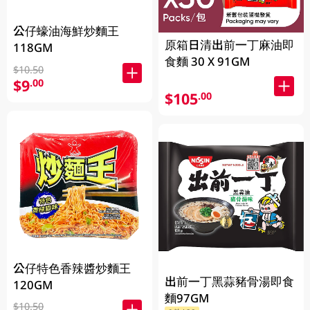
公仔蠔油海鮮炒麵王
原箱日清出前一丁麻油即
118GM
食麵 30 X 91GM
$10.50
$9
.00
$105
.00
公仔特色香辣醬炒麵王
出前一丁黑蒜豬骨湯即食
120GM
麵97GM
$10.50