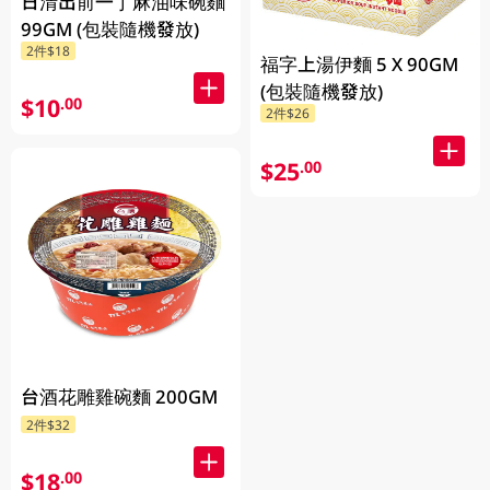
日清出前一丁麻油味碗麵
99GM (包裝隨機發放)
2件$18
福字上湯伊麵 5 X 90GM
(包裝隨機發放)
$10
.00
2件$26
$25
.00
台酒花雕雞碗麵 200GM
2件$32
$18
.00