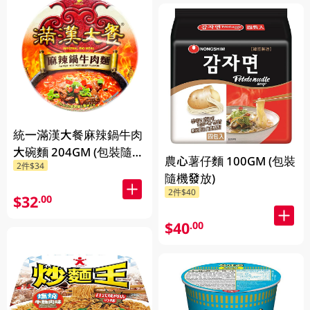
統一滿漢大餐麻辣鍋牛肉
大碗麵 204GM (包裝隨機
農心薯仔麵 100GM (包裝
2件$34
發放)
隨機發放)
2件$40
$32
.00
$40
.00