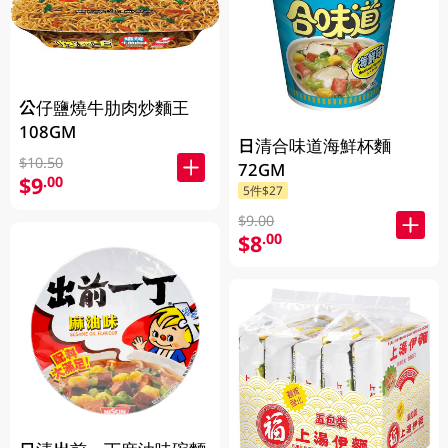
公仔鹽燒牛肋肉炒麵王
108GM
日清合味道海鮮杯麵
$10.50
72GM
$9
.00
5件$27
$9.00
$8
.00