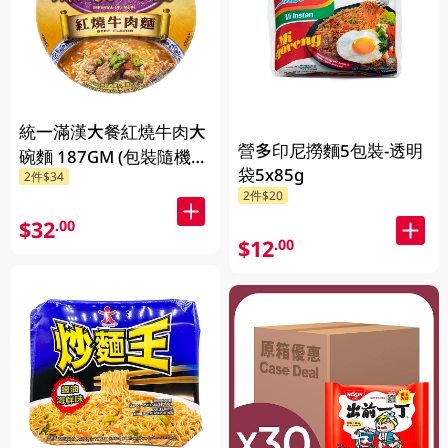
統一滿漢大餐紅燒牛肉大
營多印尼撈麵5包裝-透明
碗麵 187GM (包裝隨機發
袋5x85g
2件$34
放)
2件$20
$32
.00
$12
.00