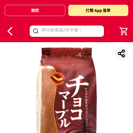
關閉
打開 App 落單
V
alid Until 30 June 2026