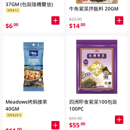
37GM (包裝隨機發放)
牛角紫菜拌飯料 20GM
3件$15
$22.00
$6
$14
.00
.00
Meadows烤焗腰果
四洲即食紫菜100包裝
40GM
100PC
3件$29.5
$59.90
$55
.90
.00