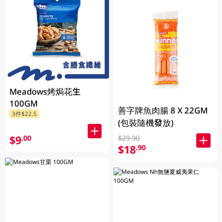
Meadows烤焗花生
100GM
善字牌魚肉腸 8 X 22GM
3件$22.5
(包裝隨機發放)
$9
.00
$29.90
$18
.90