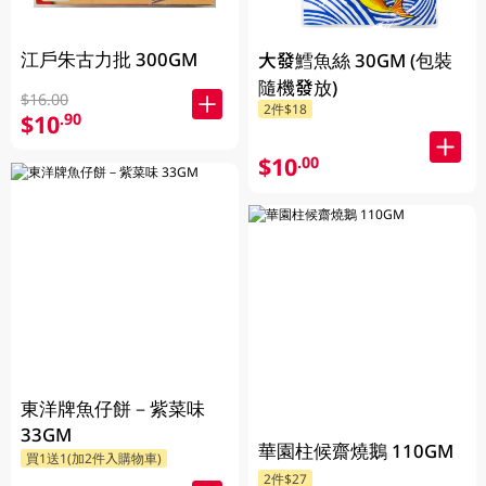
江戶朱古力批 300GM
大發鱈魚絲 30GM (包裝
隨機發放)
$16.00
2件$18
$10
.90
$10
.00
東洋牌魚仔餅－紫菜味
33GM
華園柱候齋燒鵝 110GM
買1送1(加2件入購物車)
2件$27