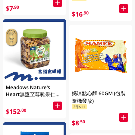
$7
.90
$16
.90
Meadows Nature's
媽咪點心麵 60GM (包裝
Heart無鹽至尊雜果仁
隨機發放)
1KG (包裝隨機發放)
2件$11
$152
.00
$8
.50