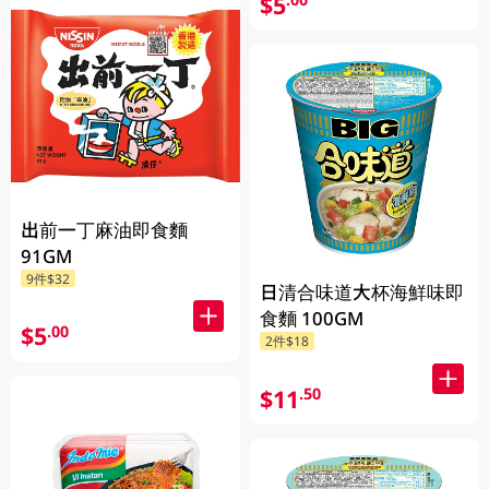
$5
出前一丁麻油即食麵
91GM
9件$32
日清合味道大杯海鮮味即
食麵 100GM
$5
.00
2件$18
$11
.50