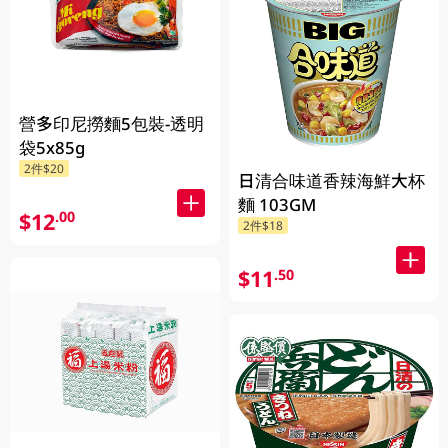
營多印尼撈麵5包裝-透明
袋5x85g
2件$20
日清合味道香辣海鮮大杯
麵 103GM
$12
.00
2件$18
$11
.50