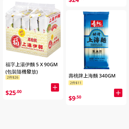
福字上湯伊麵 5 X 90GM
(包裝隨機發放)
壽桃牌上海麵 340GM
2件$26
2件$11
$25
.00
$9
.50