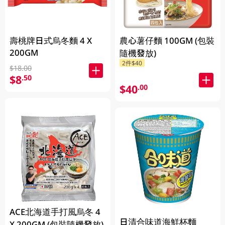
壽桃牌日式烏冬麵 4 X
農心薯仔麵 100GM (包裝
200GM
隨機發放)
2件$40
$18.00
$8
.50
$40
.00
ACE北海道手打風烏冬 4
日清合味道海鮮杯麵
X 200GM (包裝隨機發放)