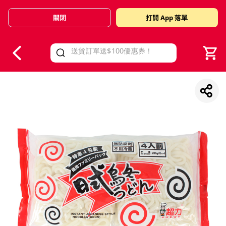
關閉
打開 App 落單
V
alid Until 30 June 2026