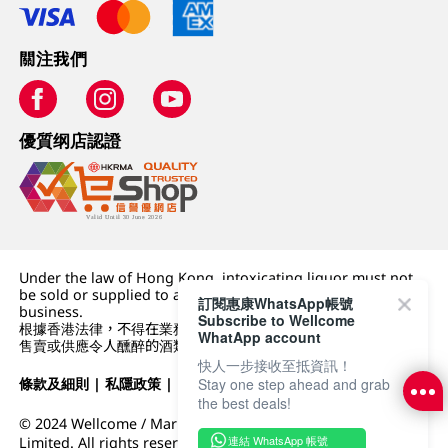
關注我們
優質纲店認證
Under the law of Hong Kong, intoxicating liquor must not
be sold or supplied to a minor (under 18) in the course of
訂閱惠康WhatsApp帳號
business.
Subscribe to Wellcome
根據香港法律，不得在業務過程中，向未成年人 (18 歲以下人士)
WhatApp account
售賣或供應令人醺醉的酒類。
快人一步接收至抵資訊！
Stay one step ahead and grab
條款及細則
|
私隱政策
|
DFI零售集團
the best deals!
© 2024 Wellcome / Market Place. The Dairy Farm Company
連結 WhatsApp 帳號
Limited. All rights reserved.