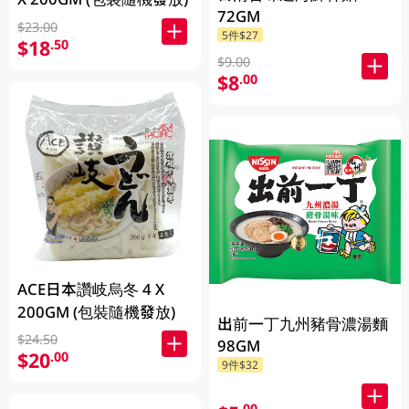
72GM
$23.00
5件$27
$18
.50
$9.00
$8
.00
ACE日本讚岐烏冬 4 X
200GM (包裝隨機發放)
出前一丁九州豬骨濃湯麵
$24.50
98GM
$20
.00
9件$32
.00