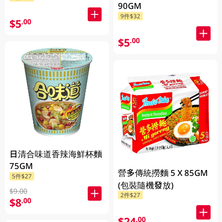
90GM
9件$32
$5
.00
$5
.00
日清合味道香辣海鮮杯麵
75GM
營多傳統撈麵 5 X 85GM
5件$27
(包裝隨機發放)
$9.00
2件$27
$8
.00
$24
.00