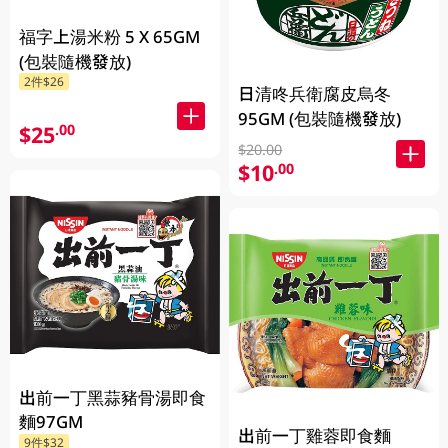
福字上湯米粉 5 X 65GM
(包裝隨機發放)
2件$26
日清咚兵衛腐皮烏冬
95GM (包裝隨機發放)
$25
.00
$20.00
$10
.00
出前一丁黑蒜豬骨湯即食
麵97GM
出前一丁雞蓉即食麵
9件$32