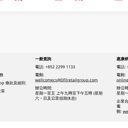
一般查詢
惠康
電話:
+852 2299 1133
電話:
務
電郵:
電郵:
wellcomecs@DFIretailgroup.com
onlin
App 條款及細則
辦公時間:
辦公時
政策
星期一至五 上午九時至下午五時 (星期
星期一
六、日及公眾假期休息)
企業
電
郵:
we