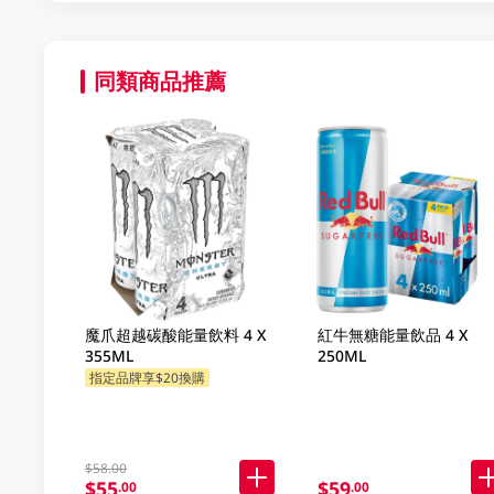
同類商品推薦
魔爪超越碳酸能量飲料 4 X
紅牛無糖能量飲品 4 X
355ML
250ML
指定品牌享$20換購
$58.00
$55
$59
.00
.00