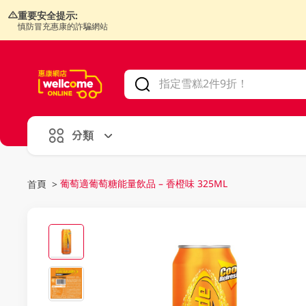
重要安全提示:
慎防冒充惠康的詐騙網站
V
alid Until 30 June 2026
分類
葡萄適葡萄糖能量飲品 – 香橙味 325ML
首頁
>