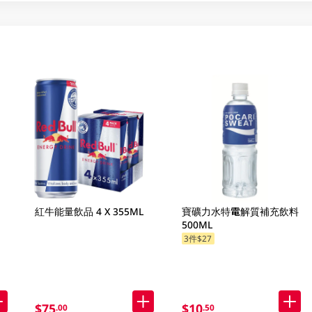
紅牛能量飲品 4 X 355ML
寶礦力水特電解質補充飲料
500ML
3件$27
$75
$10
.00
.50