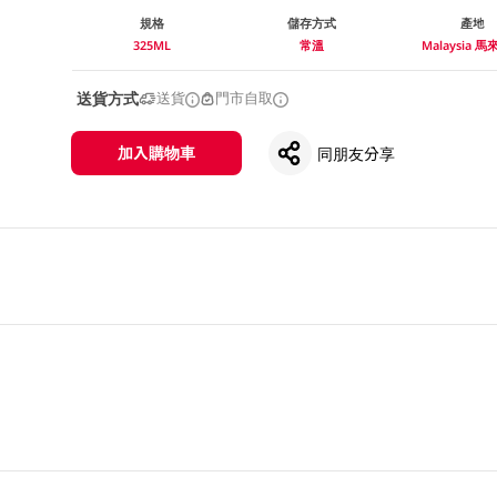
規格
儲存方式
產地
325ML
常溫
Malaysia 
送貨方式
送貨
門市自取
加入購物車
同朋友分享