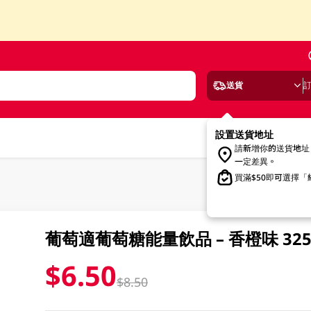
送貨
設置送貨地址
請新增你的送貨地址
一定差異。
買滿$50即可選擇
葡萄適葡萄糖能量飲品 – 香橙味 325
$6.50
$8.50