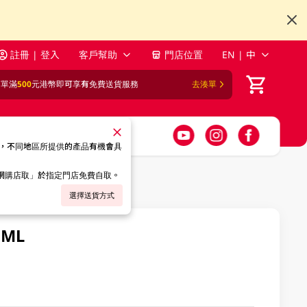
註冊 | 登入
客戶幫助
門店位置
EN | 中
訂單滿
500
元港幣即可享有免費送貨服務
去湊單
，不同地區所提供的產品有機會具
「網購店取」於指定門店免費自取。
選擇送貨方式
ML