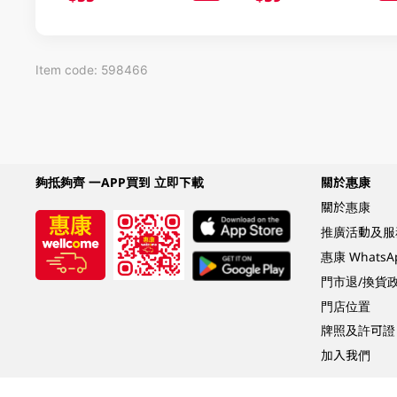
Item code: 598466
夠抵夠齊 一APP買到 立即下載
關於惠康
關於惠康
推廣活動及服
惠康 Whats
門市退/換貨
門店位置
牌照及許可證
加入我們