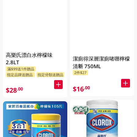
高樂氏漂白水檸檬味
潔廁得深層潔廁啫喱檸檬
2.8LT
清新 750ML
滿$99送1件贈品
2件$27
指定品牌送贈品
指定分類送贈品
$16
.00
$28
.00