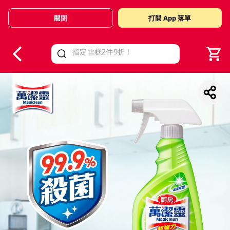
關閉
打開 App 落單
V
alid Until 30 June 2026