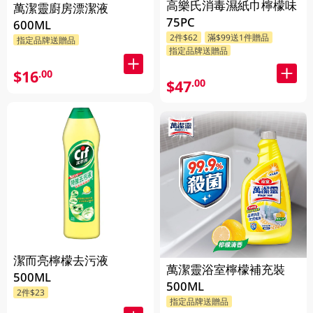
高樂氏消毒濕紙巾檸檬味
萬潔靈廚房漂潔液
75PC
600ML
2件$62
滿$99送1件贈品
指定品牌送贈品
指定品牌送贈品
$16
.00
$47
.00
潔而亮檸檬去污液
萬潔靈浴室檸檬補充裝
500ML
500ML
2件$23
指定品牌送贈品