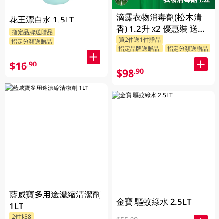
滴露衣物消毒劑(松木清
花王漂白水 1.5LT
香) 1.2升 x2 優惠裝 送贈
指定品牌送贈品
買2件送1件贈品
品 (贈品隨機發送)
指定分類送贈品
指定品牌送贈品
指定分類送贈品
$16
.90
$98
.90
藍威寶多用途濃縮清潔劑
金寶 驅蚊綠水 2.5LT
1LT
2件$58