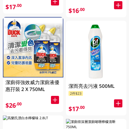
$17
.00
$16
.00
潔廁得強效威力潔廁液優
潔而亮去污液 500ML
惠孖裝 2 X 750ML
2件$23
$26
.00
$17
.00