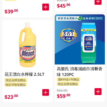
$55.90
$45
.90
$39
.00
高樂氏 消毒濕紙巾清新香
花王漂白水檸檬 2.5LT
味 120PC
滿$99送1件贈品
指定品牌送贈品
指定品牌送贈品
指定分類送贈品
$66.00
$59
.90
$23
.00