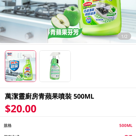
1/2
萬潔靈廚房青蘋果噴裝 500ML
$20.00
規格
500ML