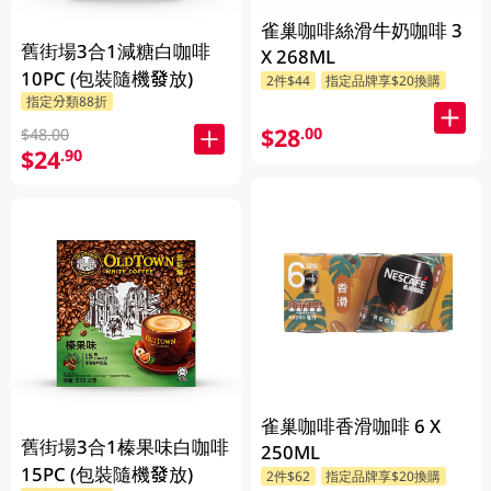
雀巢咖啡絲滑牛奶咖啡 3
舊街場3合1減糖白咖啡
X 268ML
10PC (包裝隨機發放)
2件$44
指定品牌享$20換購
指定分類88折
$28
.00
$48.00
$24
.90
雀巢咖啡香滑咖啡 6 X
舊街場3合1榛果味白咖啡
250ML
15PC (包裝隨機發放)
2件$62
指定品牌享$20換購