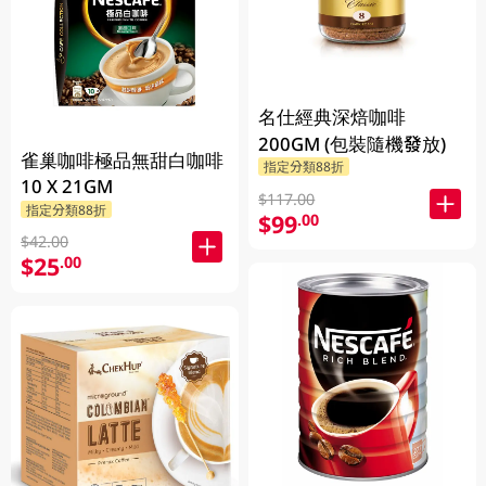
名仕經典深焙咖啡
200GM (包裝隨機發放)
雀巢咖啡極品無甜白咖啡
指定分類88折
10 X 21GM
$117.00
指定分類88折
$99
.00
$42.00
$25
.00