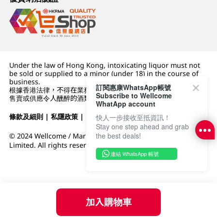
Under the law of Hong Kong, intoxicating liquor must not
be sold or supplied to a minor (under 18) in the course of
business.
訂閱惠康WhatsApp帳號
根據香港法律，不得在業務過程中，向未成年人 (18 歲以下人士)
Subscribe to Wellcome
售賣或供應令人醺醉的酒類。
WhatApp account
條款及細則
|
私隱政策
|
DFI零售集團
快人一步接收至抵資訊！
Stay one step ahead and grab
the best deals!
© 2024 Wellcome / Market Place. The Dairy Farm Company
Limited. All rights reserved.
連結 WhatsApp 帳號
加入購物車