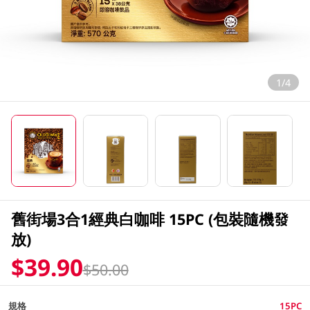
1/4
舊街場3合1經典白咖啡 15PC (包裝隨機發
放)
$39.90
$50.00
規格
15PC