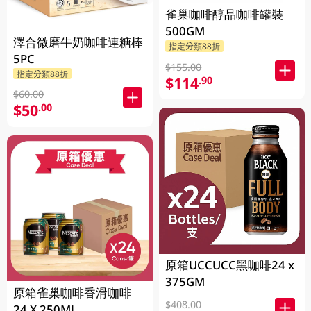
雀巢咖啡醇品咖啡罐裝
500GM
澤合微磨牛奶咖啡連糖棒
指定分類88折
5PC
$155.00
指定分類88折
$114
.90
$60.00
$50
.00
原箱UCCUCC黑咖啡24 x
375GM
原箱雀巢咖啡香滑咖啡
$408.00
24 X 250ML