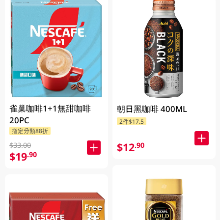
雀巢咖啡1+1無甜咖啡
朝日黑咖啡 400ML
20PC
2件$17.5
指定分類88折
$12
.90
$33.00
$19
.90