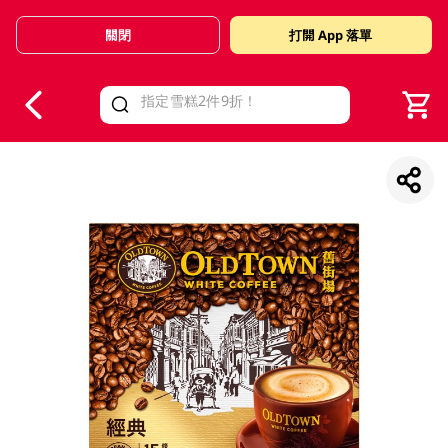
關閉
打開 App 落單
V
alid Until 30 June 2026