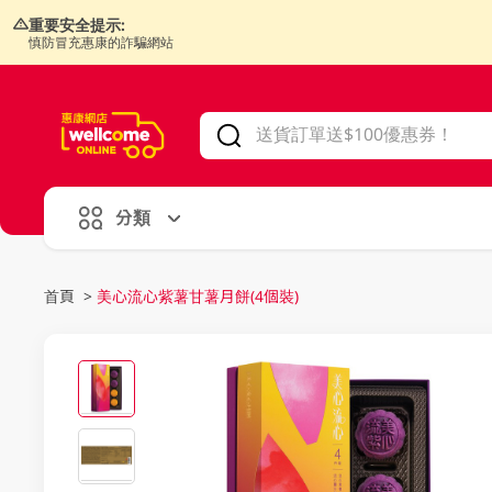
重要安全提示:
慎防冒充惠康的詐騙網站
V
alid Until 30 June 2026
分類
首頁
>
美心流心紫薯甘薯月餅(4個裝)