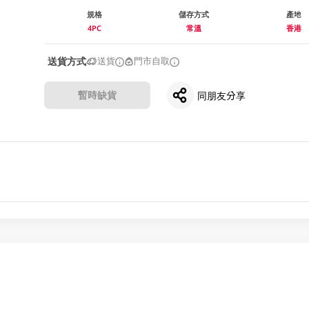
規格
儲存方式
產地
4PC
常溫
香港
送貨方式
送貨
門市自取
暫時缺貨
同朋友分享