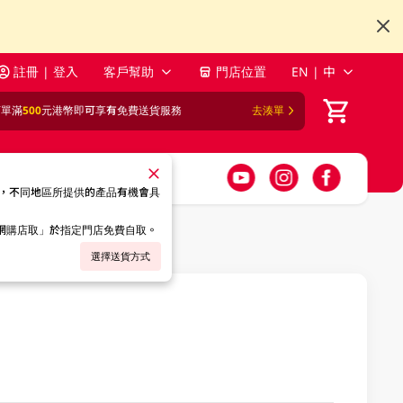
註冊 | 登入
客戶幫助
門店位置
EN | 中
訂單滿
500
元港幣即可享有免費送貨服務
去湊單
，不同地區所提供的產品有機會具
「網購店取」於指定門店免費自取。
選擇送貨方式