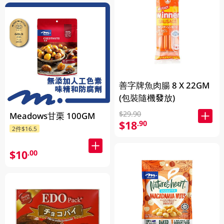
善字牌魚肉腸 8 X 22GM
(包裝隨機發放)
$29.90
Meadows甘栗 100GM
$18
.90
2件$16.5
$10
.00