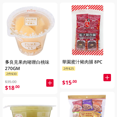
華園蜜汁豬肉脯 8PC
多良見果肉啫喱白桃味
270GM
2件$25
2件$30
$15
.00
$35.00
$18
.00