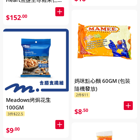
1KG (包裝隨機發放)
$152
.00
媽咪點心麵 60GM (包裝
隨機發放)
2件$11
Meadows烤焗花生
100GM
$8
.50
3件$22.5
$9
.00