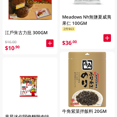
Meadows Nh無鹽夏威夷
果仁 100GM
2件$63
江戶朱古力批 300GM
$36
.00
$16.00
$10
.90
牛角紫菜拌飯料 20GM
童星迷你闊條麵雞肉味