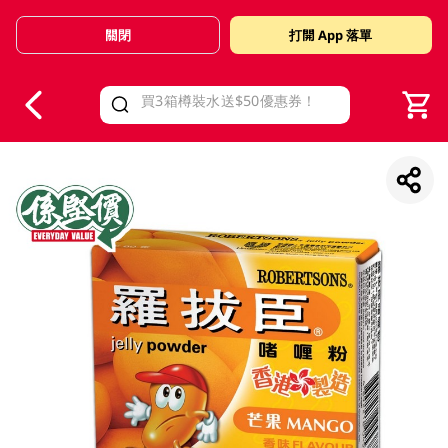
關閉
打開 App 落單
V
alid Until 30 June 2026