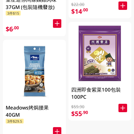
$22.00
37GM (包裝隨機發放)
$14
.00
3件$15
$6
.00
四洲即食紫菜100包裝
100PC
$59.90
Meadows烤焗腰果
$55
.90
40GM
3件$29.5