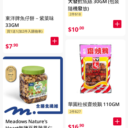
大發鱈魚絲 30GM (包裝
隨機發放)
2件$18
東洋牌魚仔餅－紫菜味
33GM
$10
.00
買1送1(加2件入購物車)
$7
.90
華園柱候齋燒鵝 110GM
2件$27
Meadows Nature's
$16
.90
Heart無鹽至尊雜果仁