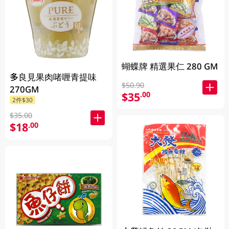
蝴蝶牌 精選果仁 280 GM
多良見果肉啫喱青提味
$50.90
270GM
$35
.00
2件$30
$35.00
$18
.00