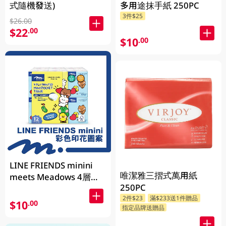
式隨機發送)
多用途抹手紙 250PC
3件$25
$26.00
$22
.00
$10
.00
LINE FRIENDS minini
唯潔雅三摺式萬用紙
meets Meadows 4層印
250PC
花迷你紙巾 8張 x 12包
2件$23
滿$233送1件贈品
(新舊包裝隨機發送)
$10
.00
指定品牌送贈品