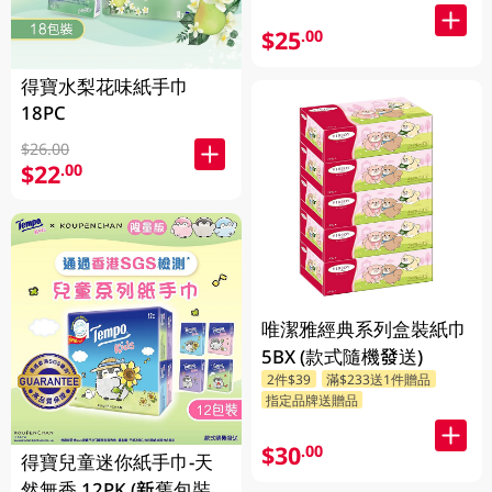
$25
.00
得寶水梨花味紙手巾
18PC
$26.00
$22
.00
唯潔雅經典系列盒裝紙巾
5BX (款式隨機發送)
2件$39
滿$233送1件贈品
指定品牌送贈品
$30
.00
得寶兒童迷你紙手巾-天
然無香 12PK (新舊包裝隨