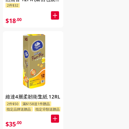
2件$32
機發送)
$18
.00
維達4層柔韌衛生紙 12RL
2件$50
滿$158送1件贈品
指定品牌送贈品
指定分類送贈品
$35
.00