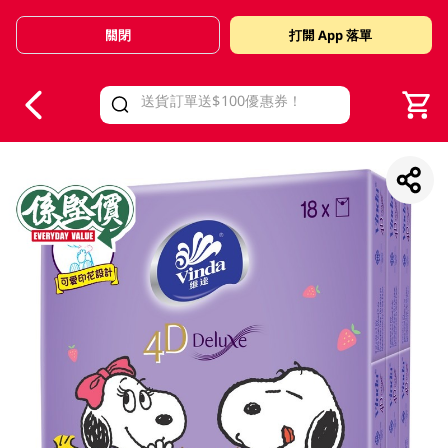
關閉
打開 App 落單
V
alid Until 30 June 2026