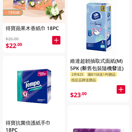
得寶蘋果木香紙巾 18PC
$26.00
$22
.00
維達超韌抽取式面紙(M)
5PK (新舊包裝隨機發送)
2件$25
滿$158送1件贈品
指定品牌送贈品
$23
.00
得寶抗菌倍護紙手巾
18PC