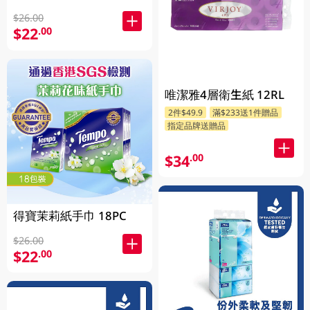
$26.00
$22
.00
唯潔雅4層衛生紙 12RL
2件$49.9
滿$233送1件贈品
指定品牌送贈品
$34
.00
得寶茉莉紙手巾 18PC
$26.00
$22
.00