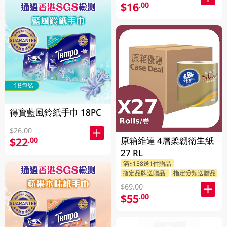
$16
.00
得寶藍風鈴紙手巾 18PC
$26.00
原箱維達 4層柔韌衛生紙
$22
.00
27 RL
滿$158送1件贈品
指定品牌送贈品
指定分類送贈品
$69.00
$55
.00