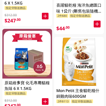
6 X 1.5KG
喜躍貓乾糧 海洋魚總匯口
指定分類送贈品
味 1公斤 (新舊包裝隨機
$312.00
2件$80
指定分類送贈品
發貨)
$247
.00
$44
.00
原箱維多寶 化毛專用貓糧
魚味 6 X 1.5KG
Mon Petit 主食貓乾糧什
指定分類送贈品
錦雞肉味600GM
$312.00
2件$113
指定分類送贈品
$247
.00