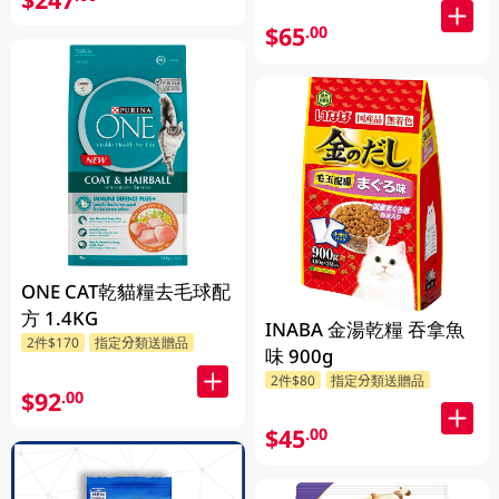
$65
.00
ONE CAT乾貓糧去毛球配
方 1.4KG
INABA 金湯乾糧 吞拿魚
2件$170
指定分類送贈品
味 900g
2件$80
指定分類送贈品
$92
.00
$45
.00