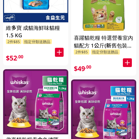
維多寶 成貓海鮮味貓糧
1.5 KG
喜躍貓乾糧 特選營養室內
2件$85
指定分類送贈品
貓配方 1公斤(新舊包裝隨
2件$85
指定分類送贈品
機發貨)
$52
.00
$49
.00