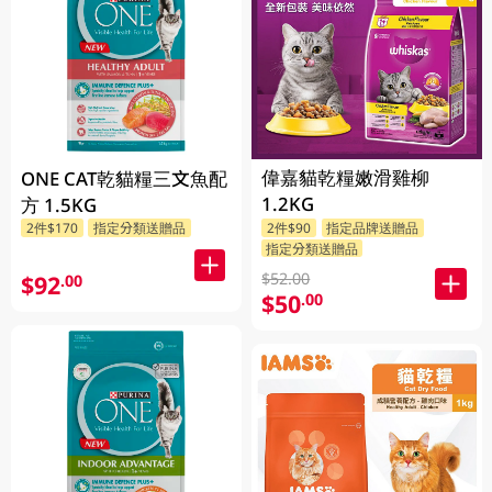
偉嘉貓乾糧嫩滑雞柳
ONE CAT乾貓糧三文魚配
1.2KG
方 1.5KG
2件$170
指定分類送贈品
2件$90
指定品牌送贈品
指定分類送贈品
$52.00
$92
.00
$50
.00