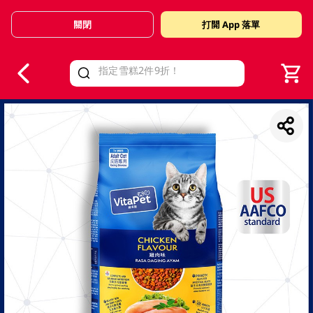
關閉
打開 App 落單
V
alid Until 30 June 2026