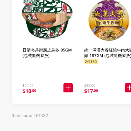
日清咚兵衛腐皮烏冬 95GM
統一滿漢大餐紅燒牛肉大
(包裝隨機發放)
麵 187GM (包裝隨機發放
2件$30
$20.00
$32.00
$10
$17
.00
.00
Item code: 461632