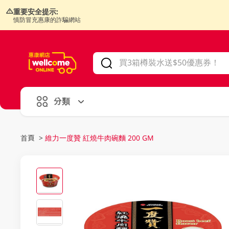
重要安全提示:
慎防冒充惠康的詐騙網站
V
alid Until 30 June 2026
分類
首頁
>
維力一度贊 紅燒牛肉碗麵 200 GM