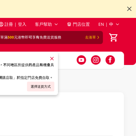
註冊 | 登入
客戶幫助
門店位置
EN | 中
訂單滿
500
元港幣即可享有免費送貨服務
去湊單
，不同地區所提供的產品有機會具
「網購店取」於指定門店免費自取。
選擇送貨方式