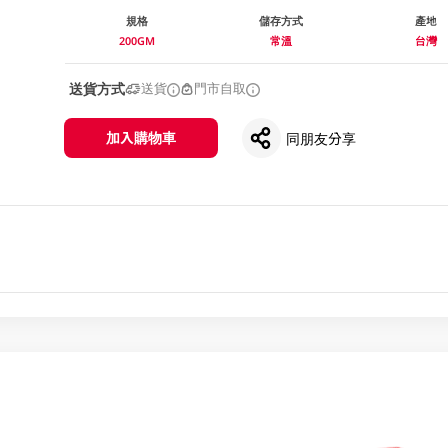
規格
儲存方式
產地
200GM
常溫
台灣
送貨方式
送貨
門市自取
加入購物車
同朋友分享