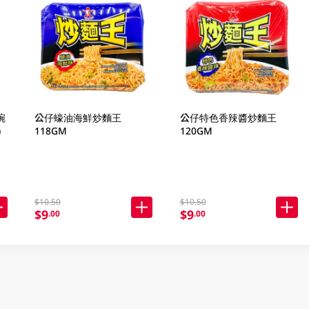
碗
公仔蠔油海鮮炒麵王
公仔特色香辣醬炒麵王
)
118GM
120GM
$10.50
$10.50
$9
$9
.00
.00