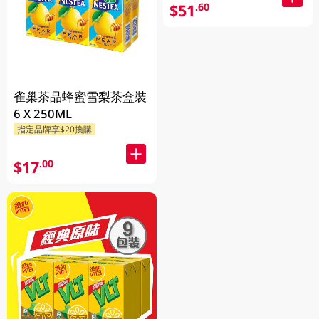
$51
.60
雀巢茶品蜂蜜雪梨茶盒裝
6 X 250ML
指定品牌享$20換購
$17
.00