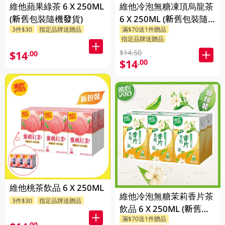
維他蘋果綠茶 6 X 250ML
維他冷泡無糖凍頂烏龍茶
(新舊包裝隨機發貨)
6 X 250ML (新舊包裝隨
3件$30
指定品牌送贈品
滿$70送1件贈品
機發貨)
指定品牌送贈品
$14.50
$14
.00
$14
.00
維他桃茶飲品 6 X 250ML
維他冷泡無糖茉莉香片茶
3件$30
指定品牌送贈品
飲品 6 X 250ML (新舊包
滿$70送1件贈品
裝隨機發貨)
.00