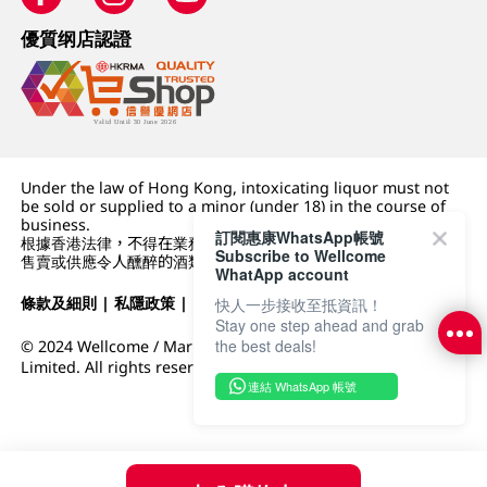
優質纲店認證
Under the law of Hong Kong, intoxicating liquor must not
be sold or supplied to a minor (under 18) in the course of
business.
訂閱惠康WhatsApp帳號
根據香港法律，不得在業務過程中，向未成年人 (18 歲以下人士)
Subscribe to Wellcome
售賣或供應令人醺醉的酒類。
WhatApp account
條款及細則
|
私隱政策
|
DFI零售集團
快人一步接收至抵資訊！
Stay one step ahead and grab
the best deals!
© 2024 Wellcome / Market Place. The Dairy Farm Company
Limited. All rights reserved.
連結 WhatsApp 帳號