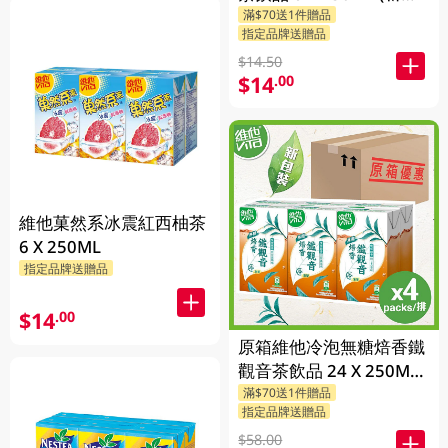
滿$70送1件贈品
包裝隨機發貨)
指定品牌送贈品
$14.50
$14
.00
維他菓然系冰震紅西柚茶
6 X 250ML
指定品牌送贈品
$14
.00
原箱維他冷泡無糖焙香鐵
觀音茶飲品 24 X 250ML
滿$70送1件贈品
(新舊包裝隨機發貨)
指定品牌送贈品
$58.00