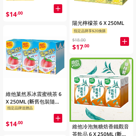
$14
.00
陽光檸檬茶 6 X 250ML
指定品牌享$20換購
$18.00
$17
.00
維他菓然系冰震蜜桃茶 6
X 250ML (新舊包裝隨機
指定品牌送贈品
發貨)
$14
.00
維他冷泡無糖焙香鐵觀音
茶飲品 6 X 250ML (新舊