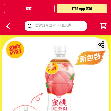
關閉
打開 App 落單
V
alid Until 30 June 2026