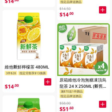
$14
指定品牌送贈品
$14.50
$14
.00
維他新鮮檸檬茶 480ML
3件$28
指定分類享$13換購
原箱維他冷泡無糖凍頂烏
$14
.00
龍茶 24 X 250ML (新舊包
滿$70送1件贈品
裝隨機發貨)
指定品牌送贈品
$58.00
$51
.60