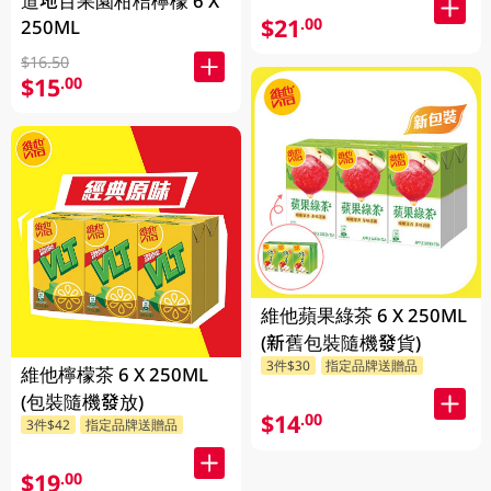
道地百果園柑桔檸檬 6 X
$21
.00
250ML
$16.50
$15
.00
維他蘋果綠茶 6 X 250ML
(新舊包裝隨機發貨)
3件$30
指定品牌送贈品
維他檸檬茶 6 X 250ML
(包裝隨機發放)
$14
.00
3件$42
指定品牌送贈品
$19
.00