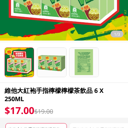
1/3
維他大紅袍手指檸檬檸檬茶飲品 6 X
250ML
$17.00
$19.00