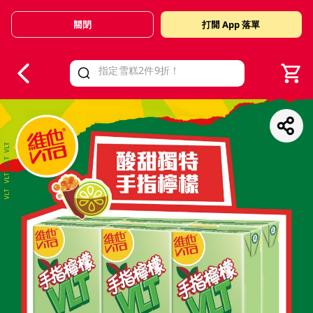
關閉
打開 App 落單
V
alid Until 30 June 2026