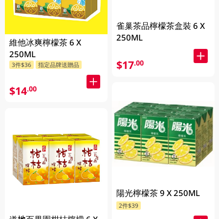
雀巢茶品檸檬茶盒裝 6 X
250ML
維他冰爽檸檬茶 6 X
250ML
$17
.00
3件$36
指定品牌送贈品
$14
.00
陽光檸檬茶 9 X 250ML
2件$39