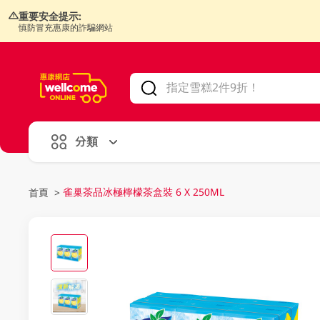
重要安全提示:
慎防冒充惠康的詐騙網站
V
alid Until 30 June 2026
分類
雀巢茶品冰極檸檬茶盒裝 6 X 250ML
首頁
>