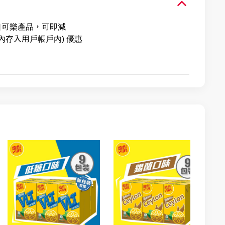
可口可樂產品，可即減
內存入用戶帳戶內) 優惠