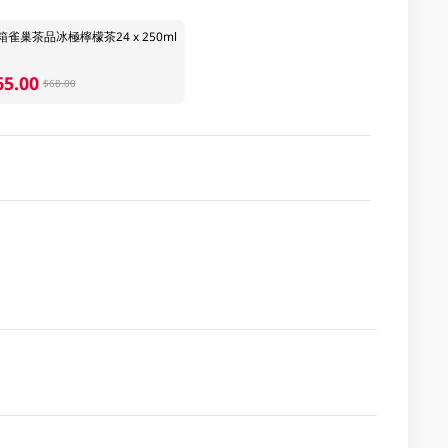
箱雀巢茶品冰極檸檬茶24 x 250ml
65.00
$68.00