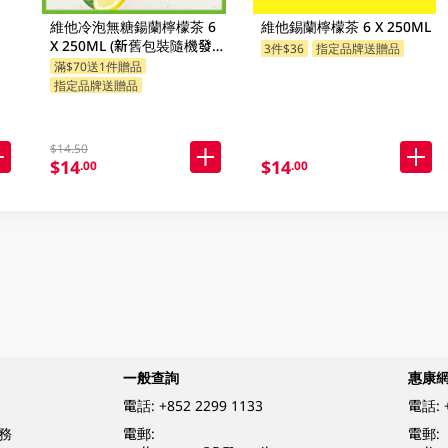
維他冷泡無糖鍚蘭檸檬茶 6
維他錫蘭檸檬茶 6 X 250ML
X 250ML (新舊包裝隨機發
3件$36
指定品牌送贈品
貨)
滿$70送1件贈品
指定品牌送贈品
$14.50
$14
$14
.00
.00
一般查詢
惠康
電話:
+852 2299 1133
電話:
務
電郵:
電郵: