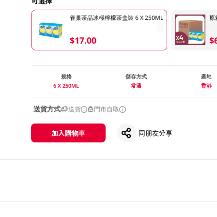
可選擇
雀巢茶品冰極檸檬茶盒裝 6 X 250ML
原
$17.00
$
規格
儲存方式
產地
6 X 250ML
常溫
香港
送貨方式
送貨
門市自取
加入購物車
同朋友分享