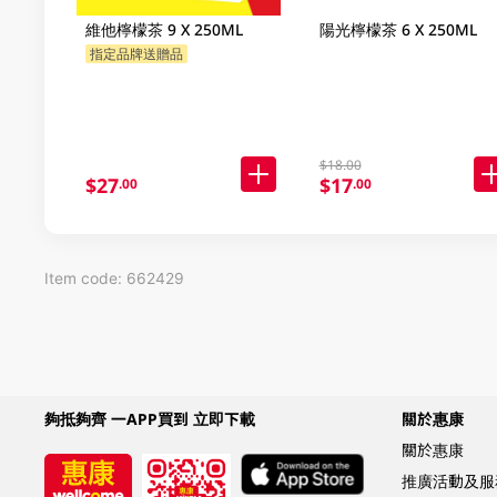
維他檸檬茶 9 X 250ML
陽光檸檬茶 6 X 250ML
指定品牌送贈品
$18.00
$27
$17
.00
.00
Item code: 662429
夠抵夠齊 一APP買到 立即下載
關於惠康
關於惠康
推廣活動及服