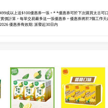
499或以上送$100優惠券一張。* *優惠券可於下次購買太古
易及折實價計算，每單交易最多送一張優惠券。優惠券將於7個工作天
3/08/2026 優惠券有效期: 派發起30日内