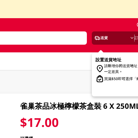
送貨
設置送貨地址
請新增你的送貨地址
一定差異。
買滿$50即可選擇
雀巢茶品冰極檸檬茶盒裝 6 X 250M
$17.00