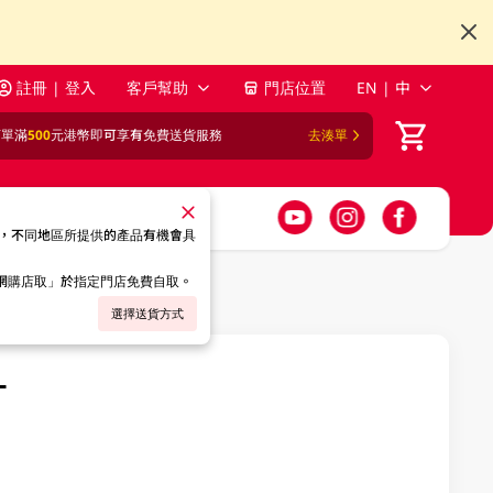
註冊 | 登入
客戶幫助
門店位置
EN | 中
訂單滿
500
元港幣即可享有免費送貨服務
去湊單
，不同地區所提供的產品有機會具
「網購店取」於指定門店免費自取。
選擇送貨方式
L