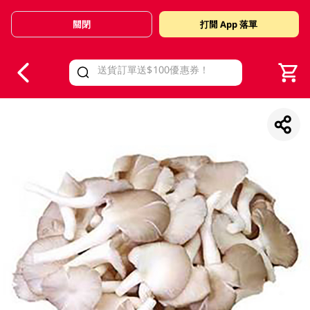
關閉
打開 App 落單
V
alid Until 30 June 2026