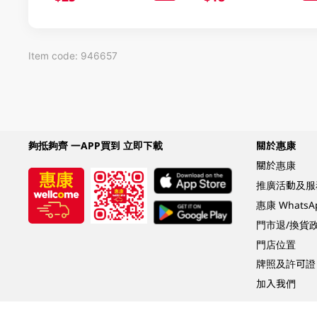
Item code: 946657
夠抵夠齊 一APP買到 立即下載
關於惠康
關於惠康
推廣活動及服
惠康 Whats
門市退/換貨
門店位置
牌照及許可證
加入我們