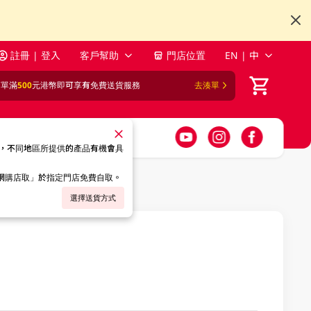
註冊 | 登入
客戶幫助
門店位置
EN | 中
訂單滿
500
元港幣即可享有免費送貨服務
去湊單
，不同地區所提供的產品有機會具
「網購店取」於指定門店免費自取。
選擇送貨方式