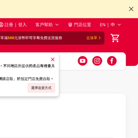
註冊 | 登入
客戶幫助
門店位置
EN | 中
訂單滿
500
元港幣即可享有免費送貨服務
去湊單
，不同地區所提供的產品有機會具
「網購店取」於指定門店免費自取。
選擇送貨方式