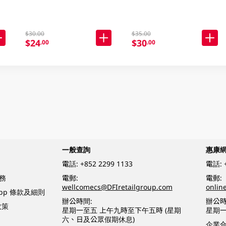
$30.00
$35.00
$24
$30
.00
.00
一般查詢
惠康
電話:
+852 2299 1133
電話:
務
電郵:
電郵:
wellcomecs@DFIretailgroup.com
onlin
App 條款及細則
辦公時間:
辦公時
政策
星期一至五 上午九時至下午五時 (星期
星期一
六、日及公眾假期休息)
企業