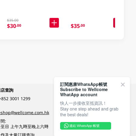
$35.00
$30
$35
.00
.00
訂閱惠康WhatsApp帳號
Subscribe to Wellcome
網店查詢
付款方式
WhatApp account
+852 3001 1299
快人一步接收至抵資訊！
Stay one step ahead and grab
關注我們
eshop@wellcome.com.hk
the best deals!
間:
至日 上午九時至晚上六時
連結 WhatsApp 帳號
優質纲店認證
合作及大量訂購查詢