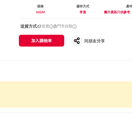
規格
儲存方式
產
42GM
常溫
圖片產區只供參考,
送貨方式
送貨
門市自取
加入購物車
同朋友分享