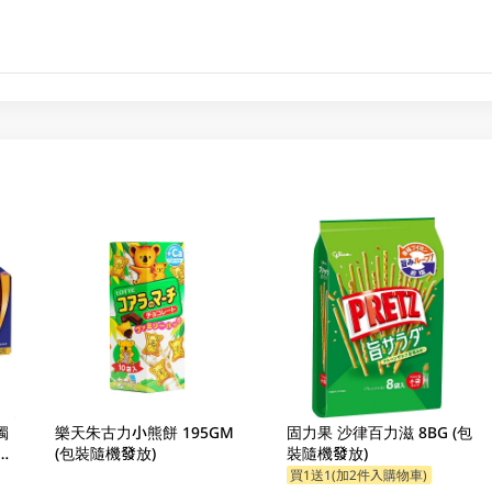
獨
樂天朱古力小熊餅 195GM
固力果 沙律百力滋 8BG (包
發
(包裝隨機發放)
裝隨機發放)
買1送1(加2件入購物車)