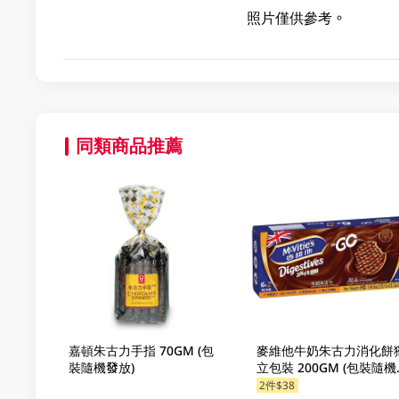
照片僅供參考。
同類商品推薦
嘉頓朱古力手指 70GM (包
麥維他牛奶朱古力消化餅
裝隨機發放)
立包裝 200GM (包裝隨機
放)
2件$38