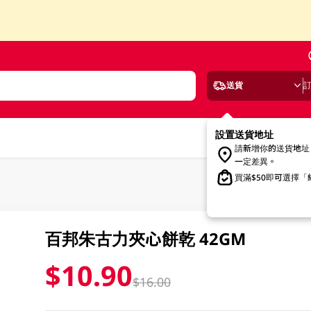
送貨
設置送貨地址
請新增你的送貨地址
一定差異。
買滿$50即可選擇
百邦朱古力夾心餅乾 42GM
$10.90
$16.00