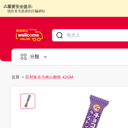
重要安全提示:
慎防冒充惠康的詐騙網站
V
alid Until 30 June 2026
分類
首頁
>
百邦朱古力夾心餅乾 42GM