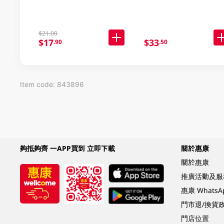
$21.00
$17
$33
.90
.50
Item code: 843896
夠抵夠齊 一APP買到 立即下載
關於惠康
關於惠康
推廣活動及服
惠康 Whats
門市退/換貨
門店位置