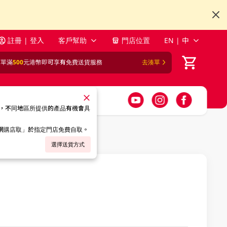
註冊 | 登入
客戶幫助
門店位置
EN | 中
訂單滿
500
元港幣即可享有免費送貨服務
去湊單
，不同地區所提供的產品有機會具
「網購店取」於指定門店免費自取。
選擇送貨方式