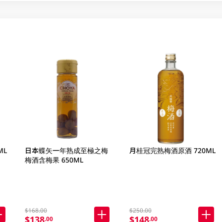
ML
日本蝶矢一年熟成至極之梅
月桂冠完熟梅酒原酒 720ML
梅酒含梅果 650ML
$168.00
$250.00
$138
$148
.00
.00