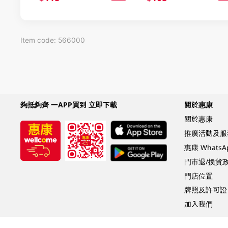
Item code: 566000
夠抵夠齊 一APP買到 立即下載
關於惠康
關於惠康
推廣活動及服
惠康 Whats
門市退/換貨
門店位置
牌照及許可證
加入我們