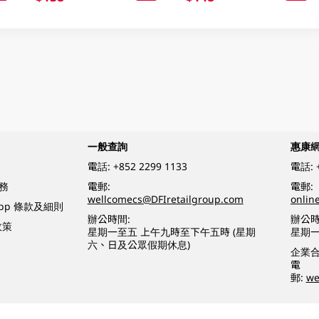
一般查詢
惠康
電話:
+852 2299 1133
電話:
務
電郵:
電郵:
wellcomecs@DFIretailgroup.com
onlin
App 條款及細則
辦公時間:
辦公時
政策
星期一至五 上午九時至下午五時 (星期
星期一
六、日及公眾假期休息)
企業
電
郵:
we