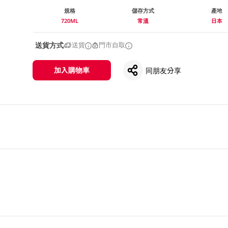
規格
儲存方式
產地
720ML
常溫
日本
送貨方式
送貨
門市自取
加入購物車
同朋友分享