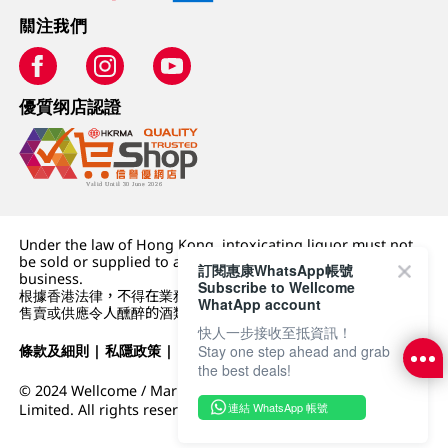
關注我們
優質纲店認證
Under the law of Hong Kong, intoxicating liquor must not
be sold or supplied to a minor (under 18) in the course of
訂閱惠康WhatsApp帳號
business.
Subscribe to Wellcome
根據香港法律，不得在業務過程中，向未成年人 (18 歲以下人士)
WhatApp account
售賣或供應令人醺醉的酒類。
快人一步接收至抵資訊！
條款及細則
|
私隱政策
|
DFI零售集團
Stay one step ahead and grab
the best deals!
© 2024 Wellcome / Market Place. The Dairy Farm Company
連結 WhatsApp 帳號
Limited. All rights reserved.