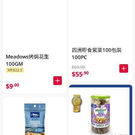
四洲即食紫菜100包裝
Meadows烤焗花生
100PC
100GM
$59.90
3件$22.5
$55
.90
$9
.00