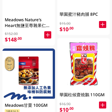
華園蜜汁豬肉脯 8PC
Meadows Nature's
$15.00
Heart無鹽至尊雜果仁
$10
.00
1KG (包裝隨機發放)
$152.00
$148
.00
華園柱候齋燒鵝 110GM
$16.90
Meadows甘栗 100GM
$10
.00
2件$16.5