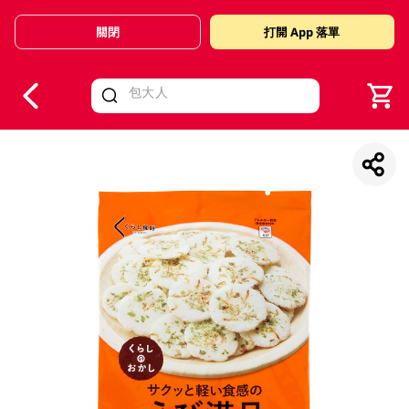
關閉
打開 App 落單
V
alid Until 30 June 2026