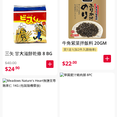
牛角紫菜拌飯料 20GM
買1送1(加2件入購物車)
三矢 甘大滋餅乾條 8 BG
$22
.00
$40.00
$24
.90