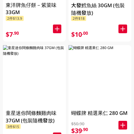
東洋牌魚仔餅－紫菜味
大發鱈魚絲 30GM (包裝
33GM
隨機發放)
2件$13.9
2件$18
$7
$10
.90
.00
童星迷你闊條麵雞肉味
蝴蝶牌 精選果仁 280 GM
37GM (包裝隨機發放)
$50.90
3件$15
$39
.90