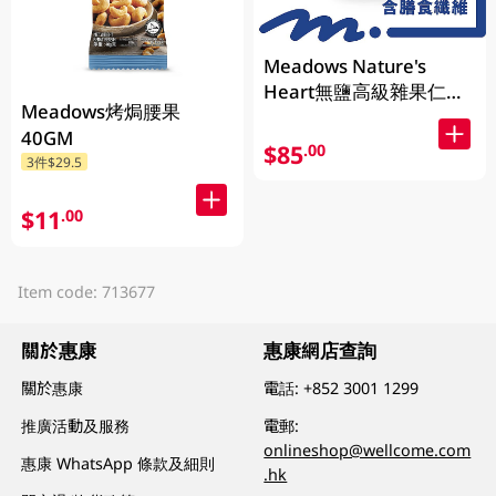
Meadows Nature's
Heart無鹽高級雜果仁
Meadows烤焗腰果
400GM (包裝隨機發放)
40GM
$85
.00
3件$29.5
$11
.00
Item code: 713677
關於惠康
惠康網店查詢
關於惠康
電話:
+852 3001 1299
推廣活動及服務
電郵:
onlineshop@wellcome.com
惠康 WhatsApp 條款及細則
.hk