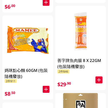
$6
.00
善字牌魚肉腸 8 X 22GM
(包裝隨機發放)
媽咪點心麵 60GM (包裝
2件$46
隨機發放)
2件$11
$29
.90
$8
.50