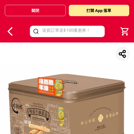
關閉
打開 App 落單
V
alid Until 30 June 2026