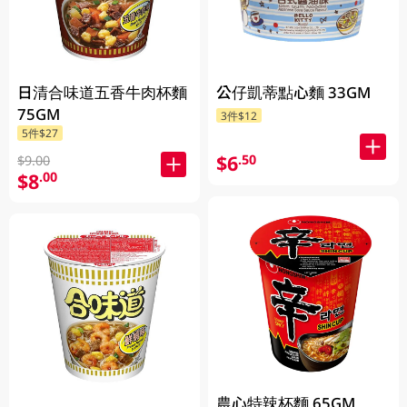
日清合味道五香牛肉杯麵
公仔凱蒂點心麵 33GM
75GM
3件$12
5件$27
$6
.50
$9.00
$8
.00
農心特辣杯麵 65GM