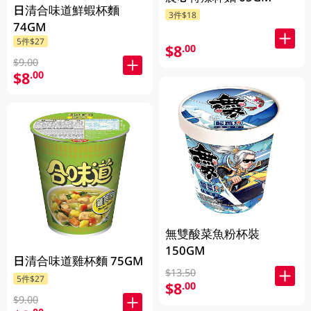
日清合味道鮮蝦杯麵
3件$18
74GM
5件$27
$8
.00
$9.00
$8
.00
無雙酸菜魚粉杯裝
150GM
日清合味道雞杯麵 75GM
$13.50
5件$27
$8
.00
$9.00