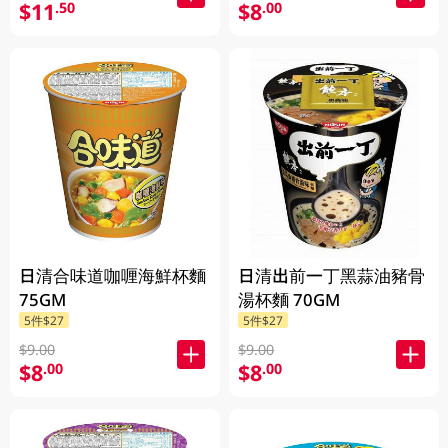
$11
$8
.50
.00
日清合味道咖喱海鮮杯麵
日清出前一丁黑蒜油豬骨
75GM
湯杯麵 70GM
5件$27
5件$27
$9.00
$9.00
$8
$8
.00
.00