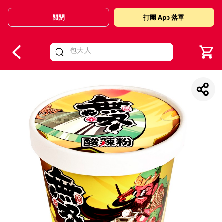
關閉
打開 App 落單
V
alid Until 30 June 2026