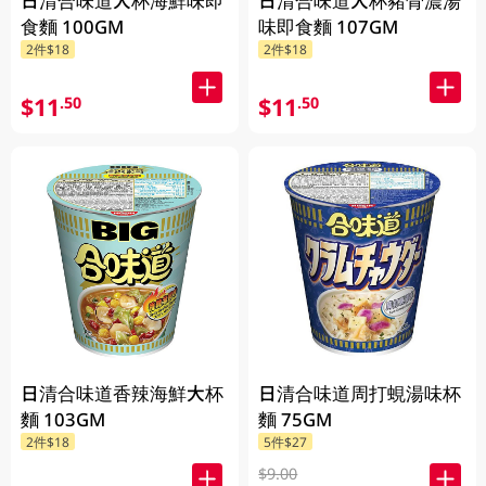
日清合味道大杯海鮮味即
日清合味道大杯豬骨濃湯
食麵 100GM
味即食麵 107GM
2件$18
2件$18
$11
$11
.50
.50
日清合味道香辣海鮮大杯
日清合味道周打蜆湯味杯
麵 103GM
麵 75GM
2件$18
5件$27
$9.00