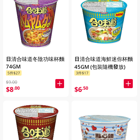
日清合味道冬陰功味杯麵
日清合味道海鮮迷你杯麵
74GM
45GM (包裝隨機發放)
5件$27
3件$17
$9.00
$8
$6
.00
.50