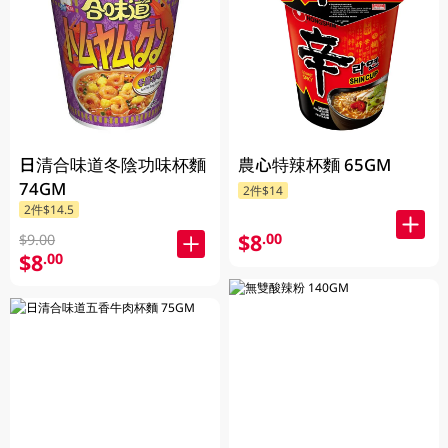
日清合味道冬陰功味杯麵
農心特辣杯麵 65GM
74GM
2件$14
2件$14.5
$8
.00
$9.00
$8
.00