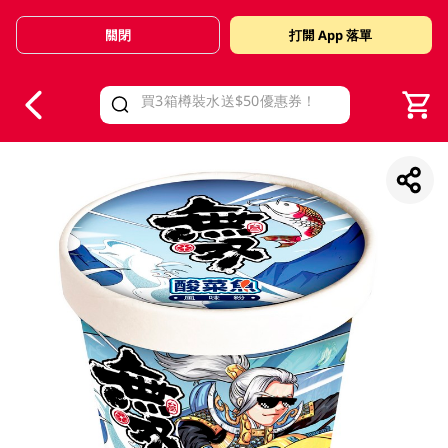
關閉
打開 App 落單
V
alid Until 30 June 2026