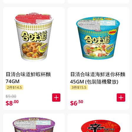
日清合味道鮮蝦杯麵
日清合味道海鮮迷你杯麵
74GM
45GM (包裝隨機發放)
2件$14.5
3件$15.5
$9.00
$8
$6
.00
.50