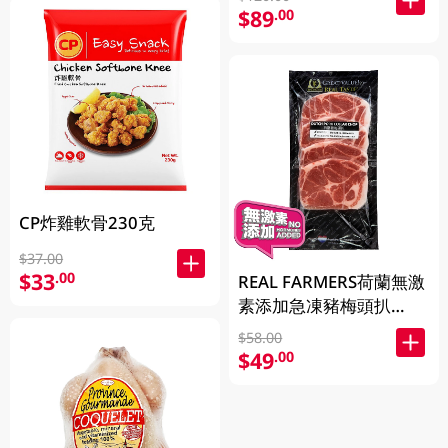
$89
.00
CP炸雞軟骨230克
$37.00
$33
.00
REAL FARMERS荷蘭無激
素添加急凍豬梅頭扒
400GM
$58.00
$49
.00