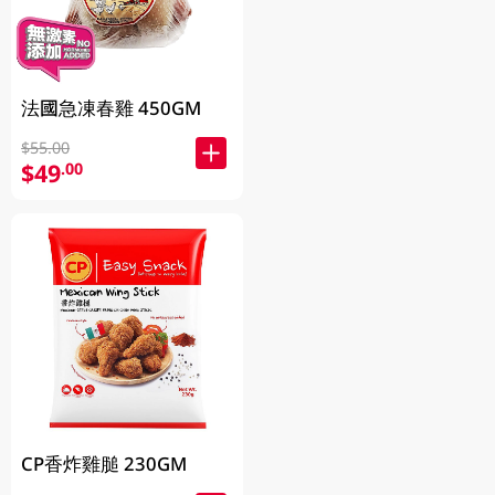
法國急凍春雞 450GM
$55.00
$49
.00
CP香炸雞膇 230GM