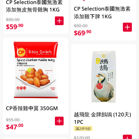
CP Selection泰國無激素
CP Selection泰國無激素
添加無皮無骨雞胸 1KG
添加雞下脾 1KG
$80.00
$59
.90
$80.00
$69
.90
CP香辣雞中翼 350GM
越飛龍 金牌鷓鴣 (120天)
$55.00
1PC
$47
.00
滿2件9折
$120.00