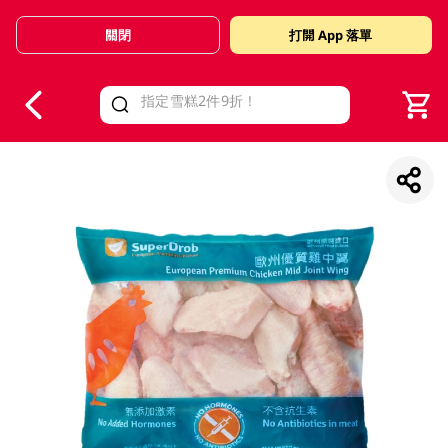
關閉
打開 App 落單
V
alid Until 30 June 2026