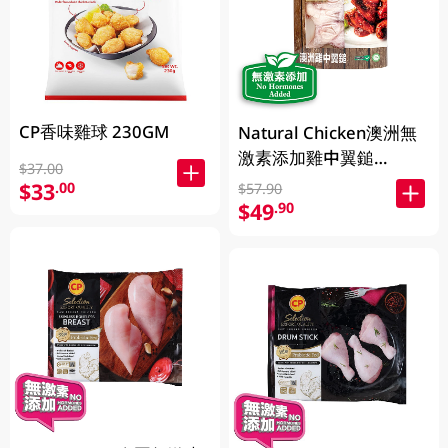
CP香味雞球 230GM
Natural Chicken澳洲無
激素添加雞中翼鎚
$37.00
400GM
$33
.00
$57.90
$49
.90