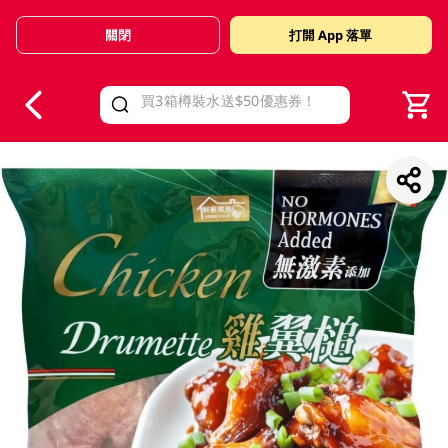
關閉
打開 App 落單
V
alid Until 30 June 2026