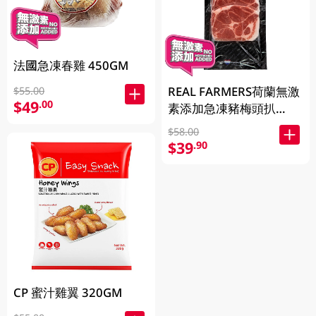
法國急凍春雞 450GM
REAL FARMERS荷蘭無激
$55.00
$49
.00
素添加急凍豬梅頭扒
400GM
$58.00
$39
.90
CP 蜜汁雞翼 320GM