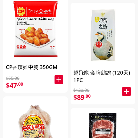
CP香辣雞中翼 350GM
越飛龍 金牌鷓鴣 (120天)
$55.00
1PC
$47
.00
$120.00
$89
.00