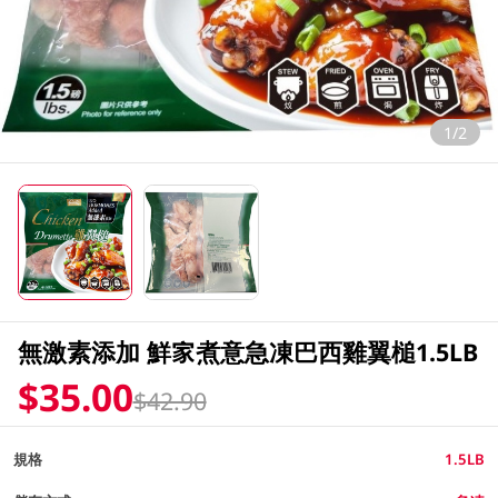
1/2
無激素添加 鮮家煮意急凍巴西雞翼槌1.5LB
$35.00
$42.90
規格
1.5LB