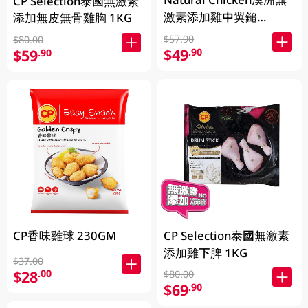
CP Selection泰國無激素
激素添加雞中翼鎚
添加無皮無骨雞胸 1KG
400GM
$57.90
$80.00
$49
.90
$59
.90
CP香味雞球 230GM
CP Selection泰國無激素
添加雞下脾 1KG
$37.00
$28
.00
$80.00
$69
.90