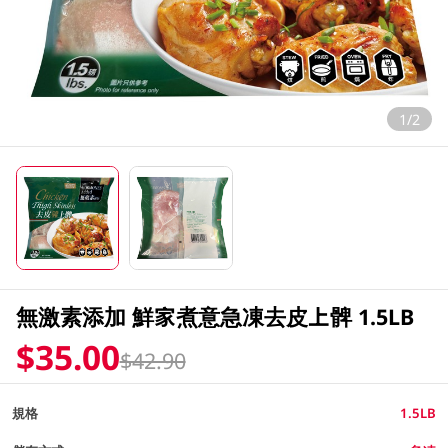
1/2
無激素添加 鮮家煮意急凍去皮上髀 1.5LB
$35.00
$42.90
規格
1.5LB