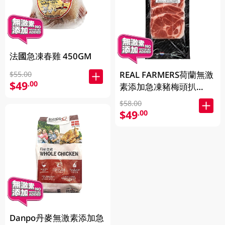
法國急凍春雞 450GM
REAL FARMERS荷蘭無激
$55.00
$49
.00
素添加急凍豬梅頭扒
400GM
$58.00
$49
.00
Danpo丹麥無激素添加急