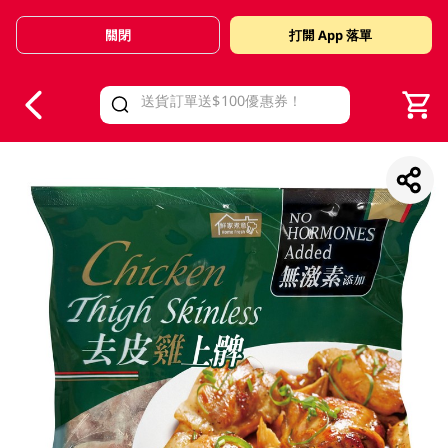
關閉
打開 App 落單
V
alid Until 30 June 2026