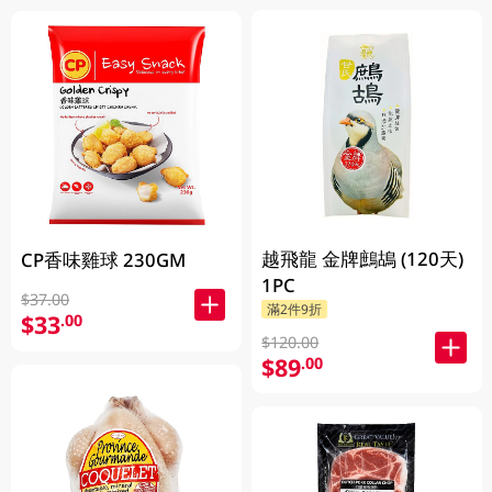
越飛龍 金牌鷓鴣 (120天)
CP香味雞球 230GM
1PC
$37.00
滿2件9折
$33
.00
$120.00
$89
.00