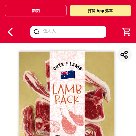
關閉
打開 App 落單
V
alid Until 30 June 2026