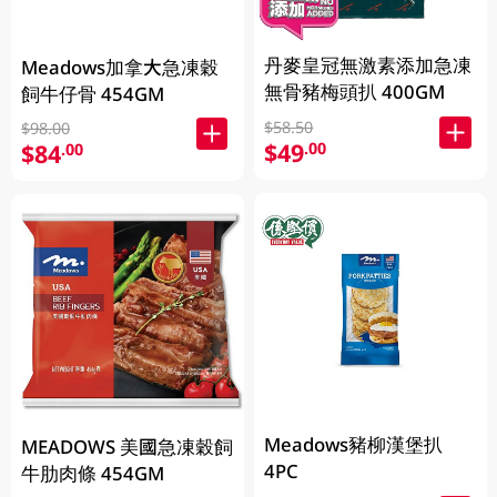
丹麥皇冠無激素添加急凍
Meadows加拿大急凍穀
無骨豬梅頭扒 400GM
飼牛仔骨 454GM
$58.50
$98.00
$49
.00
$84
.00
Meadows豬柳漢堡扒
MEADOWS 美國急凍穀飼
4PC
牛肋肉條 454GM