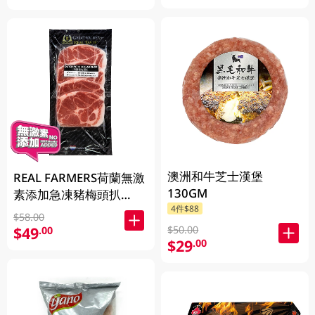
澳洲和牛芝士漢堡
REAL FARMERS荷蘭無激
130GM
素添加急凍豬梅頭扒
4件$88
400GM
$58.00
$50.00
$49
.00
$29
.00