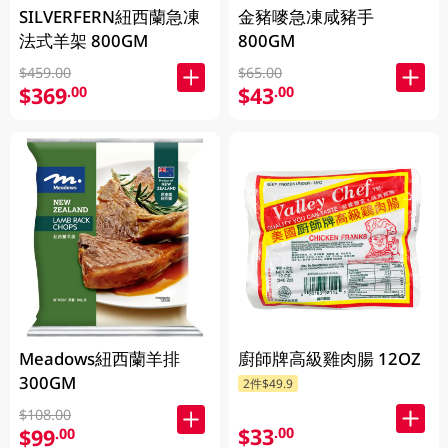
SILVERFERN紐西蘭急凍
金豬嘜急凍咸豬手
法式羊架 800GM
800GM
$459.00
$65.00
$369
$43
.00
.00
Meadows紐西蘭羊排
廚師牌高級雞肉腸 12OZ
300GM
2件$49.9
$108.00
$33
.00
$99
.00