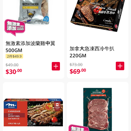
無激素添加波蘭雞中翼
加拿大急凍西冷牛扒
500GM
220GM
2件$49.9
$73.00
$49.00
$69
.00
$30
.00