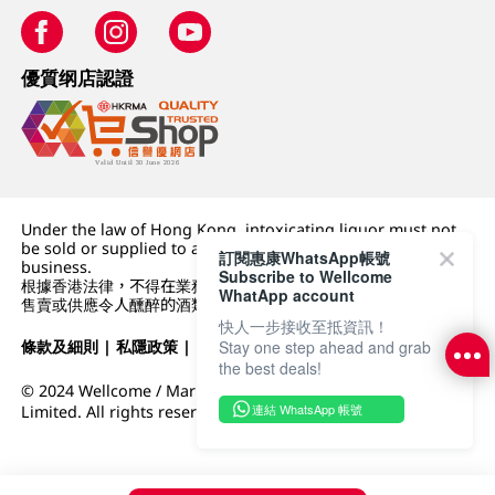
優質纲店認證
Under the law of Hong Kong, intoxicating liquor must not
be sold or supplied to a minor (under 18) in the course of
訂閱惠康WhatsApp帳號
business.
Subscribe to Wellcome
根據香港法律，不得在業務過程中，向未成年人 (18 歲以下人士)
WhatApp account
售賣或供應令人醺醉的酒類。
快人一步接收至抵資訊！
條款及細則
|
私隱政策
|
DFI零售集團
Stay one step ahead and grab
the best deals!
© 2024 Wellcome / Market Place. The Dairy Farm Company
連結 WhatsApp 帳號
Limited. All rights reserved.