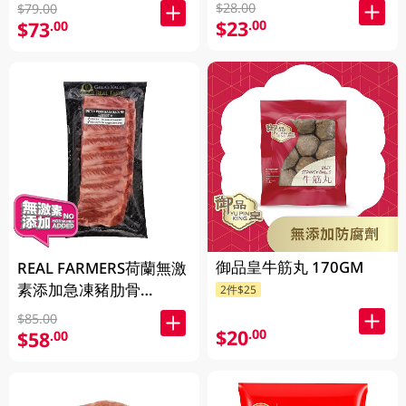
$28.00
$79.00
$23
.00
$73
.00
御品皇牛筋丸 170GM
REAL FARMERS荷蘭無激
素添加急凍豬肋骨
2件$25
500GM
$85.00
$20
.00
$58
.00