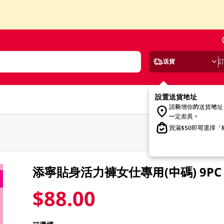
送貨
設置送貨地址
請新增你的送貨地址
一定差異。
買滿$50即可選擇
添寧貼身活力褲女仕專用(中碼) 9PC
$88.00