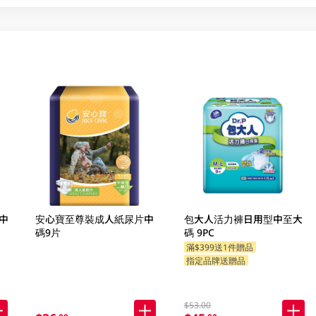
中
安心寶至尊裝成人紙尿片中
包大人活力褲日用型中至大
碼9片
碼 9PC
滿$399送1件贈品
指定品牌送贈品
$53.00