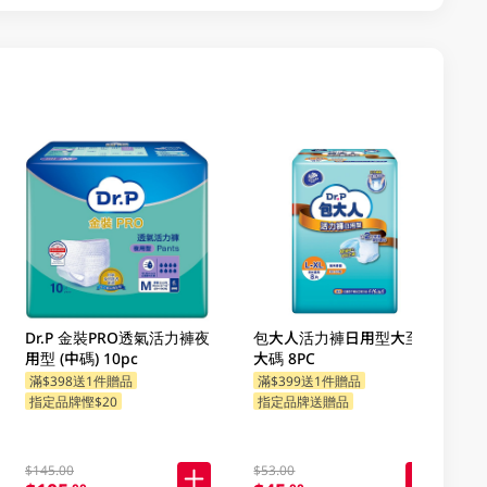
Dr.P 金裝PRO透氣活力褲夜
包大人活力褲日用型大至加
用型 (中碼) 10pc
大碼 8PC
滿$398送1件贈品
滿$399送1件贈品
指定品牌慳$20
指定品牌送贈品
$145.00
$53.00