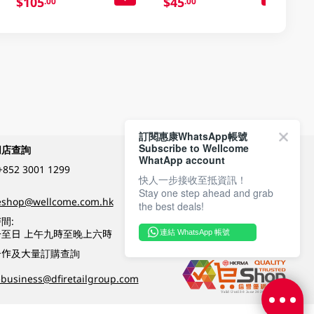
$105
$45
.00
.00
訂閱惠康WhatsApp帳號
Subscribe to Wellcome
網店查詢
付款方式
WhatApp account
+852 3001 1299
快人一步接收至抵資訊！
Stay one step ahead and grab
關注我們
eshop@wellcome.com.hk
the best deals!
間:
至日 上午九時至晚上六時
連結 WhatsApp 帳號
優質纲店認證
合作及大量訂購查詢
business@dfiretailgroup.com