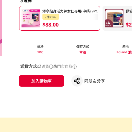
可選擇
添寧貼身活力褲女仕專用(中碼) 9PC
原箱
2件$142
$88.00
$2
規格
儲存方式
產地
9PC
常溫
Poland 
送貨方式
送貨
門市自取
加入購物車
同朋友分享