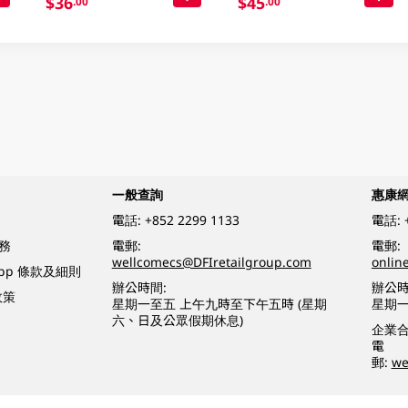
$36
$45
.00
.00
一般查詢
惠康
電話:
+852 2299 1133
電話:
務
電郵:
電郵:
wellcomecs@DFIretailgroup.com
onlin
App 條款及細則
辦公時間:
辦公時
政策
星期一至五 上午九時至下午五時 (星期
星期一
六、日及公眾假期休息)
企業
電
郵:
we