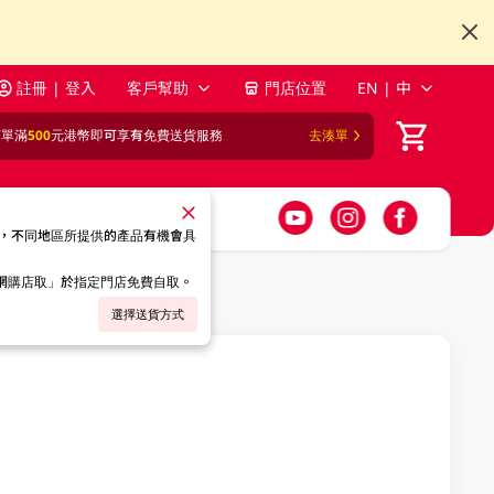
註冊 | 登入
客戶幫助
門店位置
EN | 中
訂單滿
500
元港幣即可享有免費送貨服務
去湊單
，不同地區所提供的產品有機會具
「網購店取」於指定門店免費自取。
選擇送貨方式