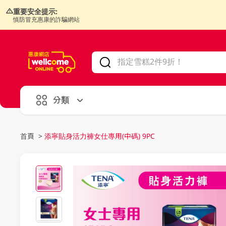
重要安全提示:
慎防冒充惠康的詐騙網站
V
alid Until 30 June 2026
分類
首頁
>
添寧貼身活力褲女仕專用(中碼) 9PC