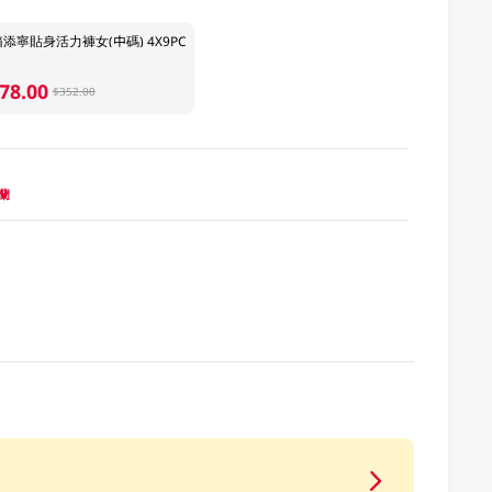
添寧貼身活力褲女(中碼) 4X9PC
78.00
$352.00
波蘭