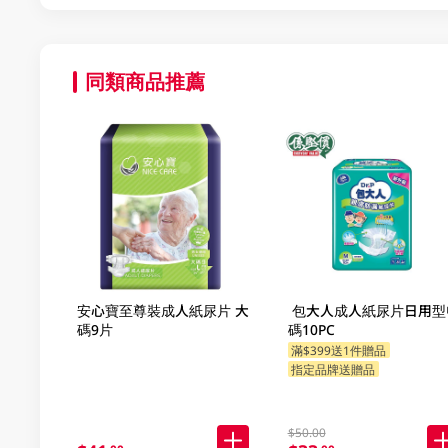
同類商品推薦
安心寶至尊裝成人紙尿片 大
包大人成人紙尿片日用型
碼9片
碼10PC
滿$399送1件贈品
指定品牌送贈品
$50.00