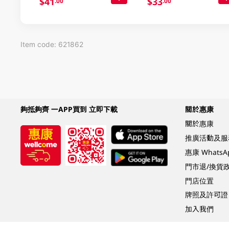
$41
$33
.00
.00
Item code: 621862
夠抵夠齊 一APP買到 立即下載
關於惠康
關於惠康
推廣活動及服
惠康 Whats
門市退/換貨
門店位置
牌照及許可證
加入我們