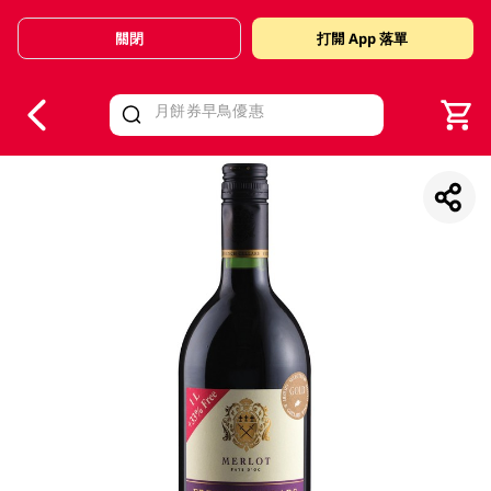
關閉
打開 App 落單
V
alid Until 30 June 2026