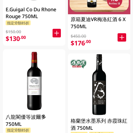
E.Guigal Co Du Rhone
Rouge 750ML
原箱夏迪VR梅洛紅酒 6 X
指定分類85折
750ML
$150.00
$450.00
$130
.00
$176
.00
八龍閣優等波爾多
格蘭堡水墨系列 赤霞珠紅
750ML
酒 750ML
指定分類85折