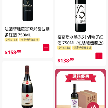
法國菲臘羅富齊武當波爾
多紅酒 750ML
格蘭堡水墨系列 切粒子紅
2件$168
指定分類85折
酒 750ML (包裝隨機發放)
2件$138
指定分類85折
$158
.00
$138
.00