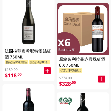
法國拉菲奧希耶特愛絲紅
酒 750ML
原箱智利拉菲赤霞珠紅酒
指定品牌送贈品
指定分類85折
6 X 750ML
$189.00
指定品牌送贈品
$118
.00
$774.00
$328
.00