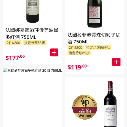
法國娜嘉麗酒莊優等波爾
法國拉菲赤霞珠切粒子紅
多紅酒 750ML
酒 750ML
2件$200
指定分類85折
2件$200
指定品牌送贈品
指定分類85折
$177
.00
$119
.00