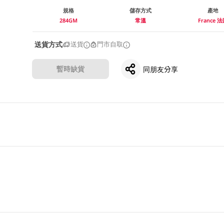
規格
儲存方式
產地
284GM
常溫
France 
送貨方式
送貨
門市自取
暫時缺貨
同朋友分享