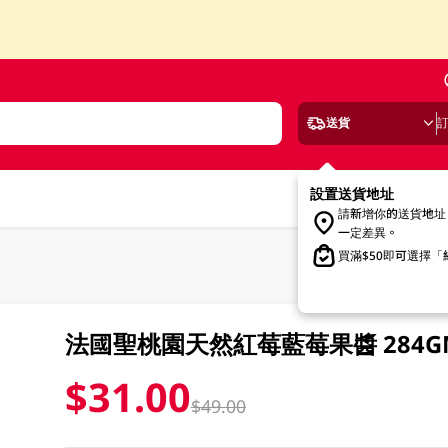
送貨
設置送貨地址
請新增你的送貨地址
一定差異。
買滿$50即可選擇
法國聖桃園天然紅莓藍莓果醬 284G
$31.00
$49.00