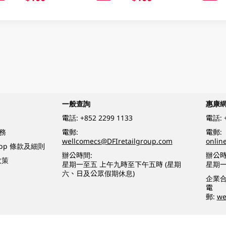
一般查詢
惠康
電話:
+852 2299 1133
電話:
務
電郵:
電郵:
wellcomecs@DFIretailgroup.com
onlin
App 條款及細則
辦公時間:
辦公時
政策
星期一至五 上午九時至下午五時 (星期
星期一
六、日及公眾假期休息)
企業
電
郵:
we