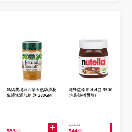
媽媽農場紐西蘭天然幼滑花
能多益榛果可可醬 350GM
生醬無添加糖,鹽 380GM
(包裝隨機發放)
$50.00
$53
$44
.00
.00