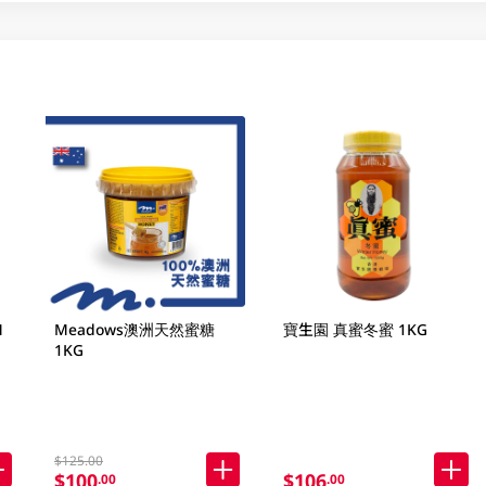
M
Meadows澳洲天然蜜糖
寶生園 真蜜冬蜜 1KG
1KG
$125.00
$100
$106
.00
.00