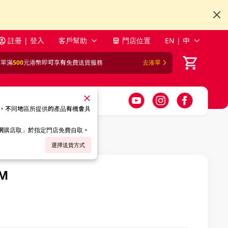
註冊 | 登入
客戶幫助
門店位置
EN | 中
訂單滿
500
元港幣即可享有免費送貨服務
去湊單
，不同地區所提供的產品有機會具
「網購店取」於指定門店免費自取。
選擇送貨方式
M