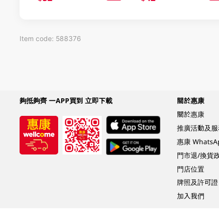
Item code: 588376
夠抵夠齊 一APP買到 立即下載
關於惠康
關於惠康
推廣活動及服
惠康 Whats
門市退/換貨
門店位置
牌照及許可證
加入我們