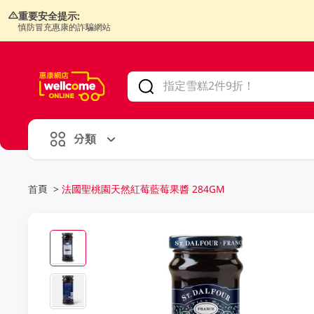
重要安全提示:
慎防冒充惠康的詐騙網站
V
alid Until 30 June 2026
分類
首頁
>
法國聖桃園天然紅莓藍莓果醬 284GM