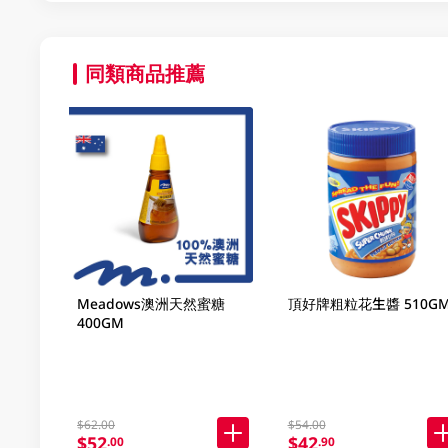
同類商品推薦
Meadows澳洲天然蜜糖
頂好牌粗粒花生醬 510G
400GM
$62.00
$54.00
$52
$42
.00
.90