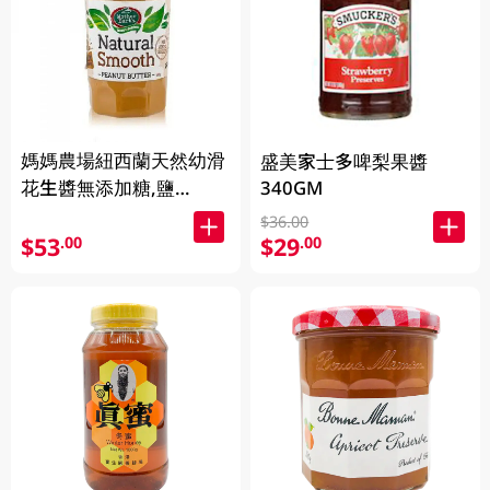
媽媽農場紐西蘭天然幼滑
盛美家士多啤梨果醬
花生醬無添加糖,鹽
340GM
380GM
$36.00
$53
$29
.00
.00