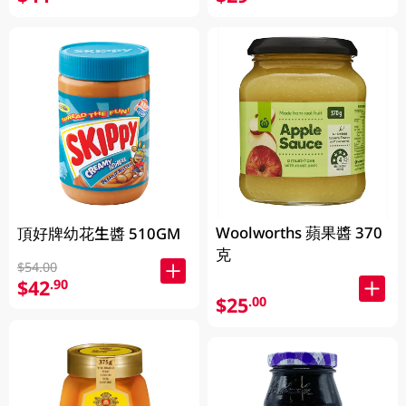
Woolworths 蘋果醬 370
頂好牌幼花生醬 510GM
克
$54.00
$42
.90
$25
.00