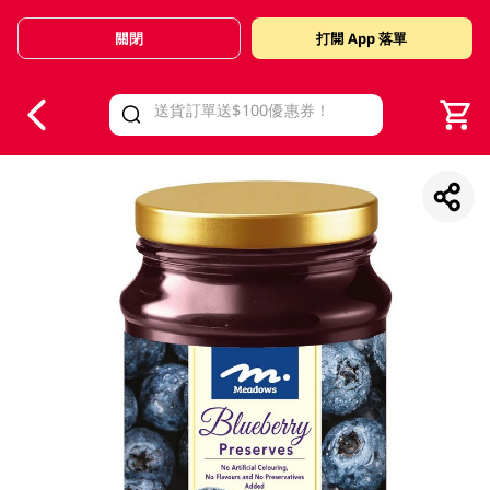
關閉
打開 App 落單
V
alid Until 30 June 2026