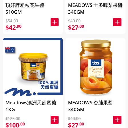
頂好牌粗粒花生醬
MEADOWS 士多啤梨果醬
510GM
340GM
$54.00
$40.00
$42
$27
.90
.00
Meadows澳洲天然蜜糖
MEADOWS 杏脯果醬
1KG
340GM
$125.00
$40.00
$100
$27
.00
.00