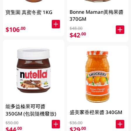
Bonne Maman黃梅果醬
寶生園 真蜜冬蜜 1KG
370GM
$106
.00
$48.00
$42
.00
能多益榛果可可醬
盛美家香橙果醬 340GM
350GM (包裝隨機發放)
$50.00
$36.00
$44
$29
.00
.00