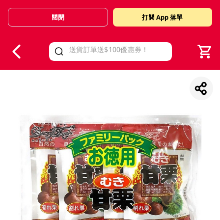
關閉
打開 App 落單
V
alid Until 30 June 2026