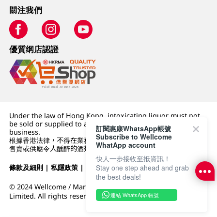
關注我們
優質纲店認證
Under the law of Hong Kong, intoxicating liquor must not
be sold or supplied to a minor (under 18) in the course of
訂閱惠康WhatsApp帳號
business.
Subscribe to Wellcome
根據香港法律，不得在業務過程中，向未成年人 (18 歲以下人士)
WhatApp account
售賣或供應令人醺醉的酒類。
快人一步接收至抵資訊！
條款及細則
|
私隱政策
|
DFI零售集團
Stay one step ahead and grab
the best deals!
© 2024 Wellcome / Market Place. The Dairy Farm Company
連結 WhatsApp 帳號
Limited. All rights reserved.