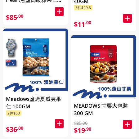
40GM
400GM (包裝隨機發放)
3件$29.5
$85
.00
$11
.00
Meadows鹽烤夏威夷果
MEADOWS 甘栗大包裝
仁 100GM
300 GM
2件$63
$25.00
$36
.00
$19
.90