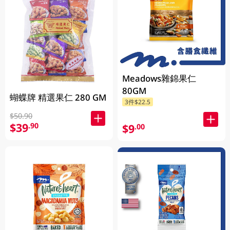
Meadows雜錦果仁
80GM
蝴蝶牌 精選果仁 280 GM
3件$22.5
$50.90
$39
.90
$9
.00