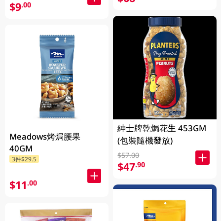
$9
.00
紳士牌乾焗花生 453GM
Meadows烤焗腰果
(包裝隨機發放)
40GM
$57.00
3件$29.5
$47
.90
$11
.00