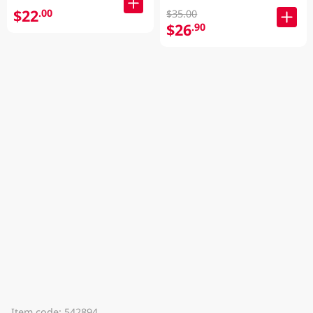
$22
.00
$35.00
$26
.90
Item code: 542894