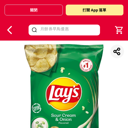
關閉
打開 App 落單
V
alid Until 30 June 2026