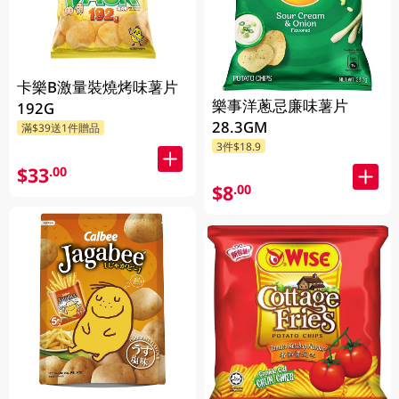
卡樂B激量裝燒烤味薯片
樂事洋蔥忌廉味薯片
192G
28.3GM
滿$39送1件贈品
3件$18.9
$33
.00
$8
.00