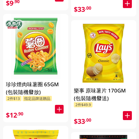
$9
.90
$33
.00
珍珍煙肉味薯圈 65GM
樂事 原味薯片 170GM
(包裝隨機發放)
(包裝隨機發送)
2件$13
指定品牌送贈品
2件$49.9
$12
.90
$33
.00