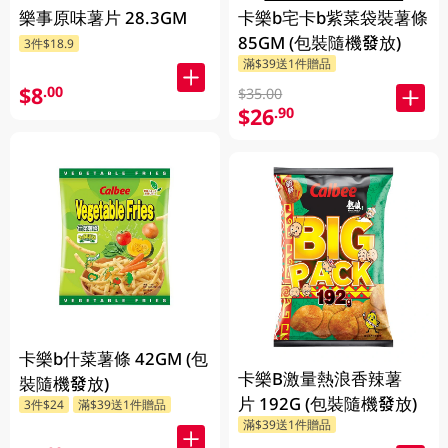
樂事原味薯片 28.3GM
卡樂b宅卡b紫菜袋裝薯條
85GM (包裝隨機發放)
3件$18.9
滿$39送1件贈品
$8
.00
$35.00
$26
.90
卡樂b什菜薯條 42GM (包
卡樂B激量熱浪香辣薯
裝隨機發放)
片 192G (包裝隨機發放)
3件$24
滿$39送1件贈品
滿$39送1件贈品