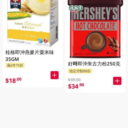
桂格即沖燕麥片粟米味
35GM
好時即沖朱古力粉250克
滿2件75折
指定分類88折
$18
.00
$38.00
$34
.90