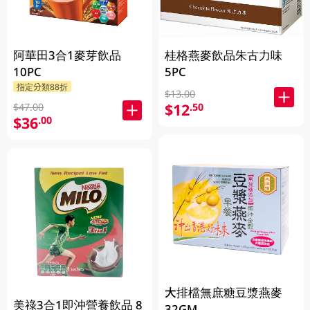
阿華田3合1麥芽飲品
桂格燕麥飲品朱古力味
10PC
5PC
指定分類88折
$13.00
$12
.50
$47.00
$36
.00
大排檔無庶糖豆漿燕麥
美祿3合1即沖營養飲品 8
32GM