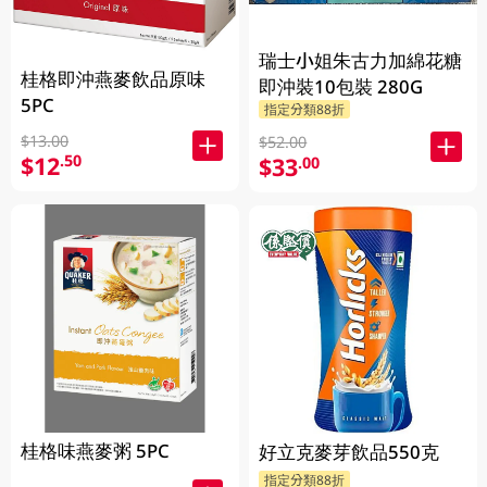
瑞士小姐朱古力加綿花糖
桂格即沖燕麥飲品原味
即沖裝10包裝 280G
5PC
指定分類88折
$13.00
$52.00
$12
.50
$33
.00
桂格味燕麥粥 5PC
好立克麥芽飲品550克
指定分類88折