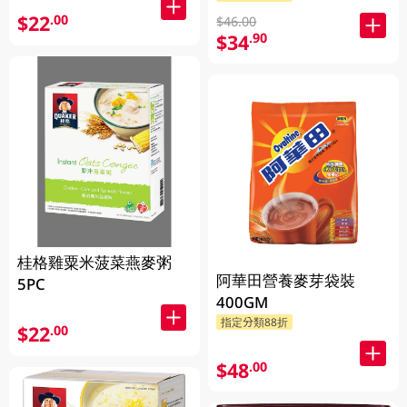
$22
.00
$46.00
$34
.90
桂格雞粟米菠菜燕麥粥
阿華田營養麥芽袋裝
5PC
400GM
指定分類88折
$22
.00
$48
.00