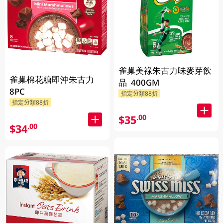
雀巢美祿朱古力味麥芽飲
雀巢棉花糖即沖朱古力
品 400GM
8PC
指定分類88折
指定分類88折
$35
.00
$34
.00