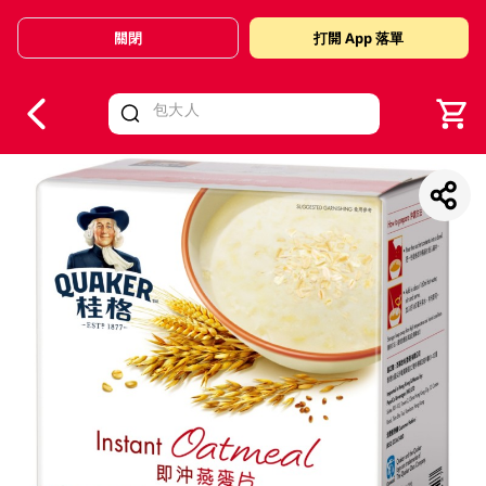
關閉
打開 App 落單
V
alid Until 30 June 2026