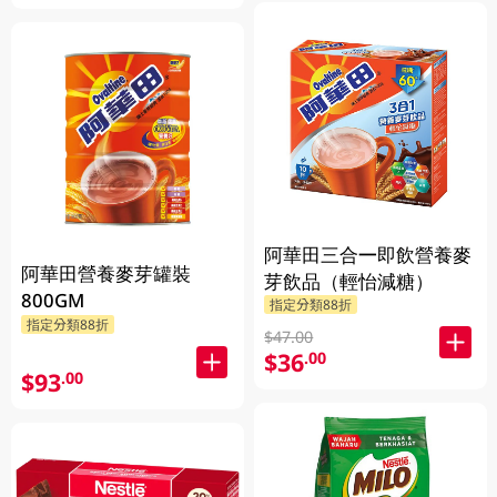
阿華田三合一即飲營養麥
阿華田營養麥芽罐裝
芽飲品（輕怡減糖）
800GM
指定分類88折
指定分類88折
$47.00
$36
.00
$93
.00