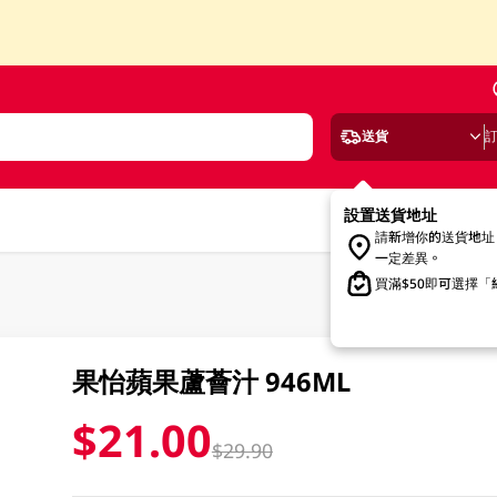
送貨
設置送貨地址
請新增你的送貨地址
一定差異。
買滿$50即可選擇
果怡蘋果蘆薈汁 946ML
$21.00
$29.90