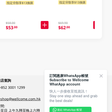
指定分類享$13換購
指定分類享$13換購
$58.00
$69.90
$53
$62
.00
.00
訂閱惠康WhatsApp帳號
Subscribe to Wellcome
網店查詢
付款方式
WhatApp account
+852 3001 1299
快人一步接收至抵資訊！
Stay one step ahead and grab
關注我們
eshop@wellcome.com.hk
the best deals!
間:
至日 上午九時至晚上六時
連結 WhatsApp 帳號