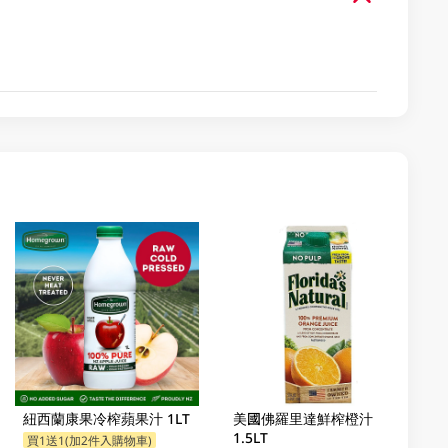
紐西蘭康果冷榨蘋果汁 1LT
美國佛羅里達鮮榨橙汁
1.5LT
買1送1(加2件入購物車)