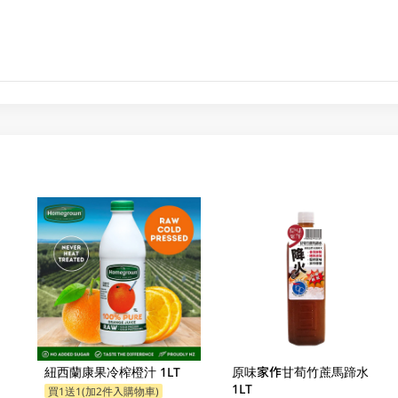
紐西蘭康果冷榨橙汁 1LT
原味家作甘荀竹蔗馬蹄水
1LT
買1送1(加2件入購物車)