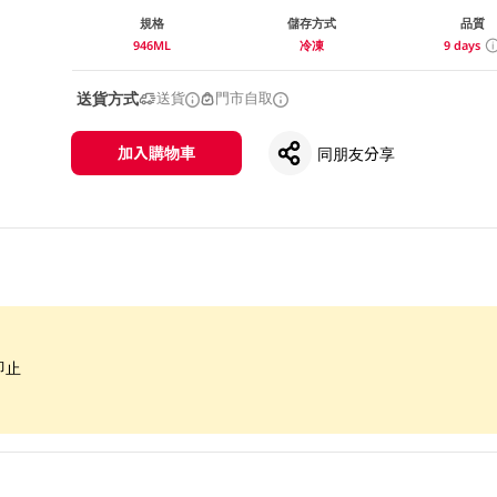
規格
儲存方式
品質
946ML
冷凍
9 days
送貨方式
送貨
門市自取
加入購物車
同朋友分享
即止