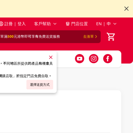
註冊 | 登入
客戶幫助
門店位置
EN | 中
訂單滿
500
元港幣即可享有免費送貨服務
去湊單
，不同地區所提供的產品有機會具
「網購店取」於指定門店免費自取。
選擇送貨方式