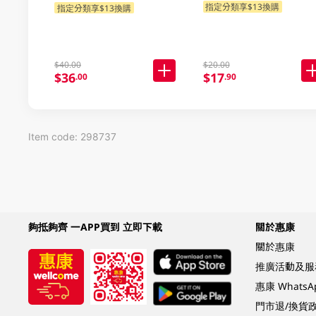
指定分類享$13換購
指定分類享$13換購
$40.00
$20.00
$36
$17
.00
.90
Item code: 298737
夠抵夠齊 一APP買到 立即下載
關於惠康
關於惠康
推廣活動及服
惠康 Whats
門市退/換貨