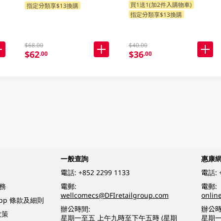
買1送1(加2件入購物車)
指定分類享$13換購
指定分類享$13換購
$68.00
$40.00
$62
$36
.00
.00
一般查詢
惠康
電話:
+852 2299 1133
電話:
務
電郵:
電郵:
wellcomecs@DFIretailgroup.com
onlin
App 條款及細則
辦公時間:
辦公時
政策
星期一至五 上午九時至下午五時 (星期
星期一