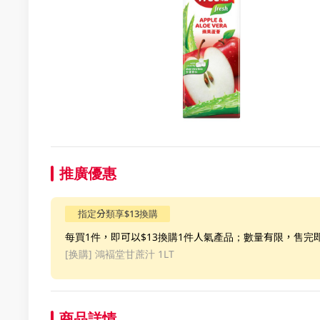
推廣優惠
指定分類享$13換購
每買1件，即可以$13換購1件人氣產品；數量有限，售完
[换購]
鴻褔堂甘蔗汁 1LT
商品詳情