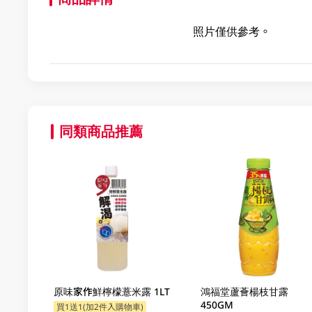
照片僅供參考。
同類商品推薦
原味家作鮮檸檬薏米露 1LT
鴻福堂蘆薈楊枝甘露
450GM
買1送1(加2件入購物車)