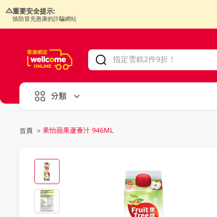
重要安全提示:
慎防冒充惠康的詐騙網站
V
alid Until 30 June 2026
分類
果怡蘋果蘆薈汁 946ML
首頁
>