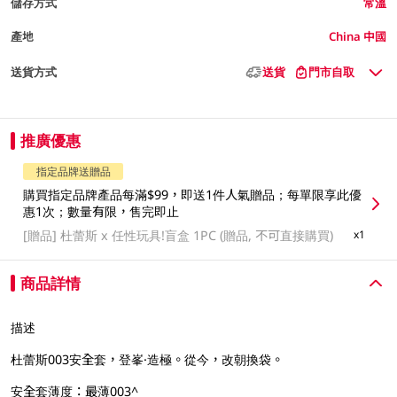
儲存方式
常溫
產地
China 中國
送貨方式
送貨
門市自取
推廣優惠
指定品牌送贈品
購買指定品牌產品每滿$99，即送1件人氣贈品；每單限享此優
惠1次；數量有限，售完即止
[贈品]
杜蕾斯 x 任性玩具!盲盒 1PC (贈品, 不可直接購買)
x1
商品詳情
描述
杜蕾斯003安全套，登峯·造極。從今，改朝換袋。
安全套薄度：最薄003^