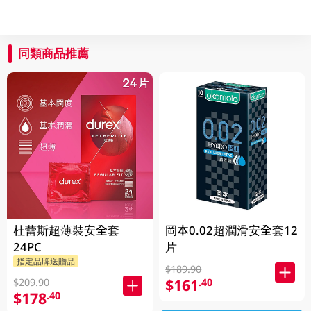
同類商品推薦
杜蕾斯超薄裝安全套
岡本0.02超潤滑安全套12
24PC
片
指定品牌送贈品
$189.90
$161
.40
$209.90
$178
.40