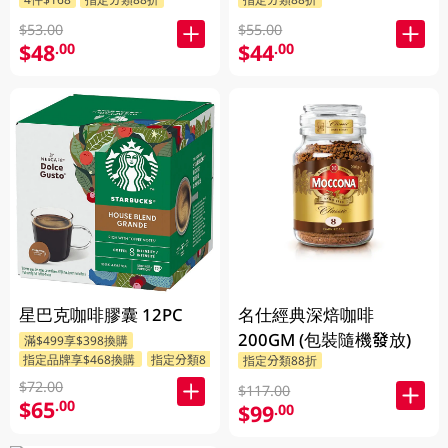
$53.00
$55.00
$48
$44
.00
.00
星巴克咖啡膠囊 12PC
名仕經典深焙咖啡
200GM (包裝隨機發放)
滿$499享$398換購
指定品牌享$468換購
指定分類88折
指定分類88折
$72.00
$117.00
$65
.00
$99
.00