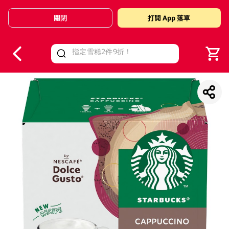
關閉
打開 App 落單
V
alid Until 30 June 2026