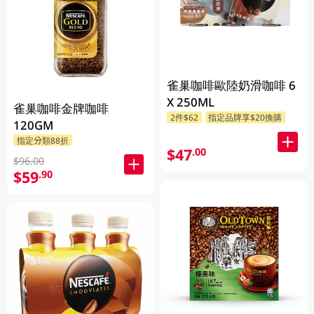
雀巢咖啡歐陸奶滑咖啡 6
X 250ML
雀巢咖啡金牌咖啡
2件$62
指定品牌享$20換購
120GM
指定分類88折
$47
.00
$96.00
$59
.90