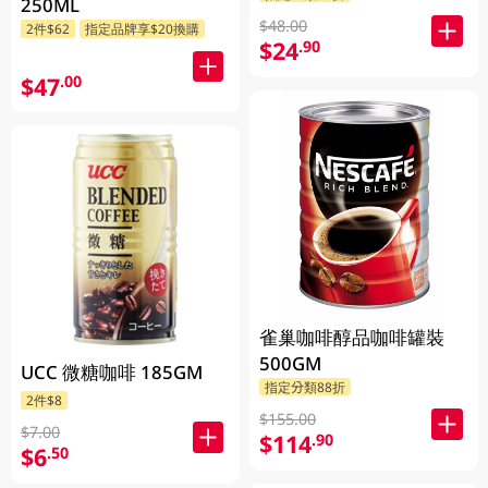
250ML
$48.00
2件$62
指定品牌享$20換購
$24
.90
$47
.00
雀巢咖啡醇品咖啡罐裝
500GM
UCC 微糖咖啡 185GM
指定分類88折
2件$8
$155.00
$7.00
$114
.90
$6
.50