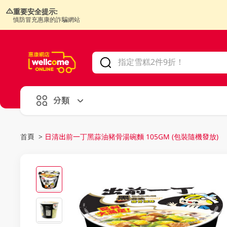
重要安全提示:
慎防冒充惠康的詐騙網站
V
alid Until 30 June 2026
分類
首頁
>
日清出前一丁黑蒜油豬骨湯碗麵 105GM (包裝隨機發放)