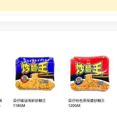
碗
公仔蠔油海鮮炒麵王
公仔特色香辣醬炒麵王
)
118GM
120GM