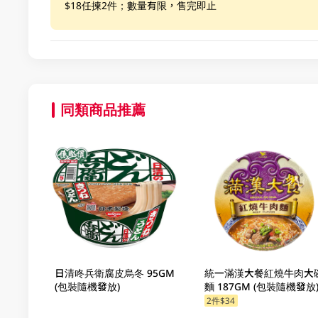
$18任揀2件；數量有限，售完即止
同類商品推薦
日清咚兵衛腐皮烏冬 95GM
統一滿漢大餐紅燒牛肉大
(包裝隨機發放)
麵 187GM (包裝隨機發放
2件$34