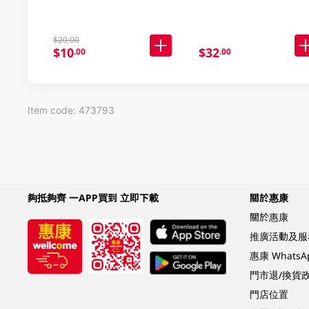
$20.00
$10
$32
.00
.00
Item code: 473793
夠抵夠齊 一APP買到 立即下載
關於惠康
關於惠康
推廣活動及服
惠康 Whats
門市退/換貨
門店位置