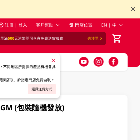
註冊 | 登入
客戶幫助
門店位置
EN | 中
訂單滿
500
元港幣即可享有免費送貨服務
去湊單
，不同地區所提供的產品有機會具
「網購店取」於指定門店免費自取。
選擇送貨方式
GM (包裝隨機發放)