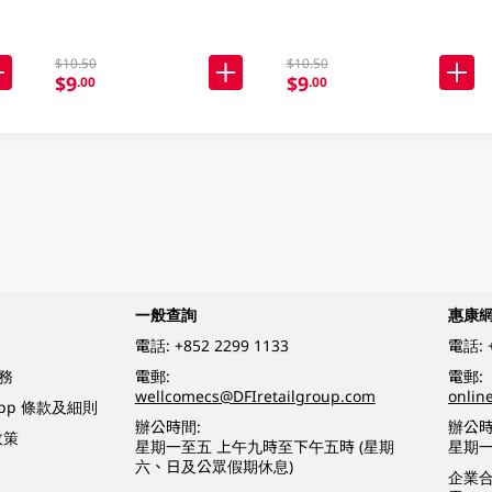
$10.50
$10.50
$9
$9
.00
.00
一般查詢
惠康
電話:
+852 2299 1133
電話:
務
電郵:
電郵:
wellcomecs@DFIretailgroup.com
onlin
App 條款及細則
辦公時間:
辦公時
政策
星期一至五 上午九時至下午五時 (星期
星期一
六、日及公眾假期休息)
企業