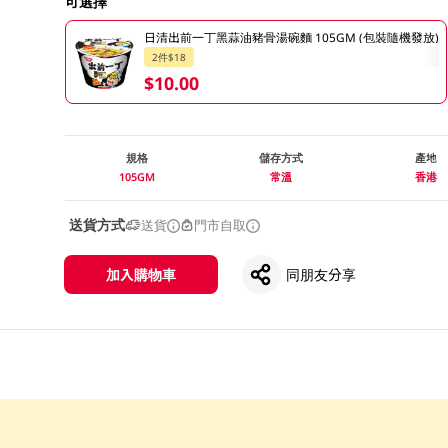
可選擇
日清出前一丁黑蒜油豬骨湯碗麵 105GM (包裝隨機發放)
2件$18
$10.00
規格
儲存方式
產地
105GM
常溫
香港
送貨方式
送貨
門市自取
加入購物車
同朋友分享