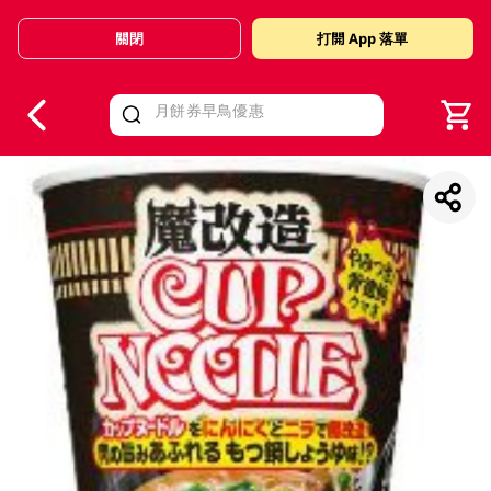
關閉
打開 App 落單
V
alid Until 30 June 2026