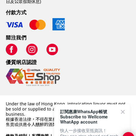
日及公眾假期休息)
付款方式
關注我們
優質纲店認證
Under the law of Hong Kong, intoxicating liquor must not
be sold or supplied to a minor (under 18) in the course of
訂閱惠康WhatsApp帳號
business.
Subscribe to Wellcome
根據香港法律，不得在業務過程中，向未成年人 (18 歲以下人士)
WhatApp account
售賣或供應令人醺醉的酒類。
快人一步接收至抵資訊！
條款及細則
|
私隱政策
|
DFI零售集團