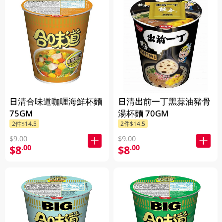
日清合味道咖喱海鮮杯麵
日清出前一丁黑蒜油豬骨
75GM
湯杯麵 70GM
2件$14.5
2件$14.5
$9.00
$9.00
$8
$8
.00
.00