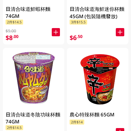
日清合味道鮮蝦杯麵
日清合味道海鮮迷你杯麵
74GM
45GM (包裝隨機發放)
2件$14.5
3件$15.5
$9.00
$8
$6
.00
.50
日清合味道冬陰功味杯麵
農心特辣杯麵 65GM
74GM
2件$14
2件$14.5