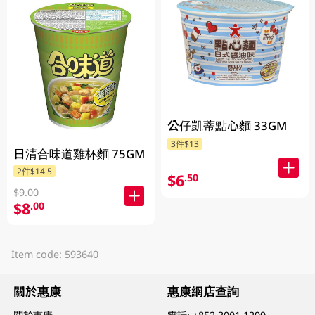
公仔凱蒂點心麵 33GM
3件$13
日清合味道雞杯麵 75GM
2件$14.5
$6
.50
$9.00
$8
.00
Item code: 593640
關於惠康
惠康網店查詢