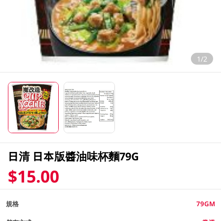
1/2
日清 日本版醬油味杯麵79G
$15.00
規格
79GM