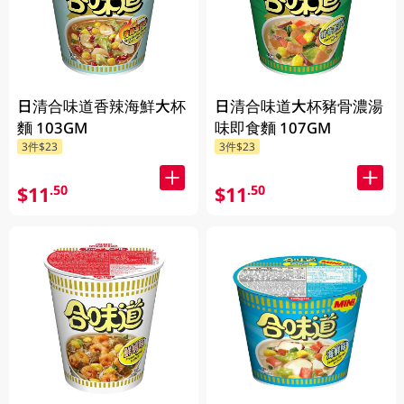
日清合味道香辣海鮮大杯
日清合味道大杯豬骨濃湯
麵 103GM
味即食麵 107GM
3件$23
3件$23
$11
$11
.50
.50