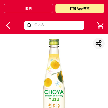
關閉
打開 App 落單
V
alid Until 30 June 2026