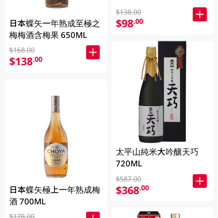
$138.00
$98
.00
日本蝶矢一年熟成至極之
梅梅酒含梅果 650ML
$168.00
$138
.00
太平山純米大吟釀天巧
720ML
$587.00
$368
.00
日本蝶矢極上一年熟成梅
酒 700ML
$178.00