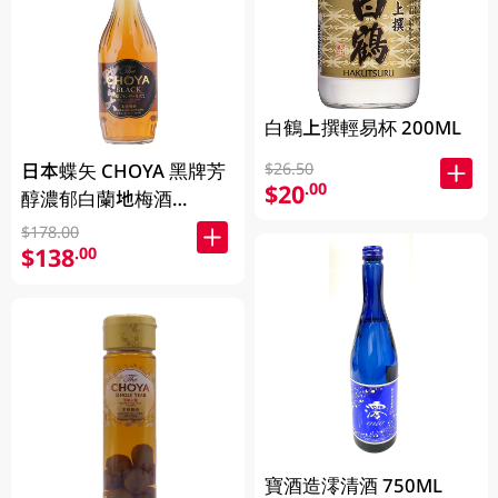
白鶴上撰輕易杯 200ML
$26.50
日本蝶矢 CHOYA 黑牌芳
$20
.00
醇濃郁白蘭地梅酒
700ML
$178.00
$138
.00
寶酒造澪清酒 750ML