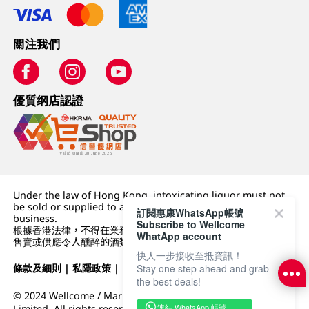
關注我們
優質纲店認證
Under the law of Hong Kong, intoxicating liquor must not
be sold or supplied to a minor (under 18) in the course of
訂閱惠康WhatsApp帳號
business.
Subscribe to Wellcome
根據香港法律，不得在業務過程中，向未成年人 (18 歲以下人士)
WhatApp account
售賣或供應令人醺醉的酒類。
快人一步接收至抵資訊！
條款及細則
|
私隱政策
|
DFI零售集團
Stay one step ahead and grab
the best deals!
© 2024 Wellcome / Market Place. The Dairy Farm Company
連結 WhatsApp 帳號
Limited. All rights reserved.