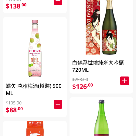
$138
.00
白鶴浮世繪純米大吟釀
720ML
$258.00
$126
.00
蝶矢 淡雅梅酒(樽裝) 500
ML
$105.90
$88
.00