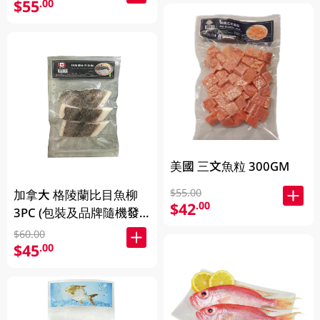
$55
.00
美國 三文魚粒 300GM
$55.00
加拿大 格陵蘭比目魚柳
$42
.00
3PC (包裝及品牌隨機發
放)
$60.00
$45
.00