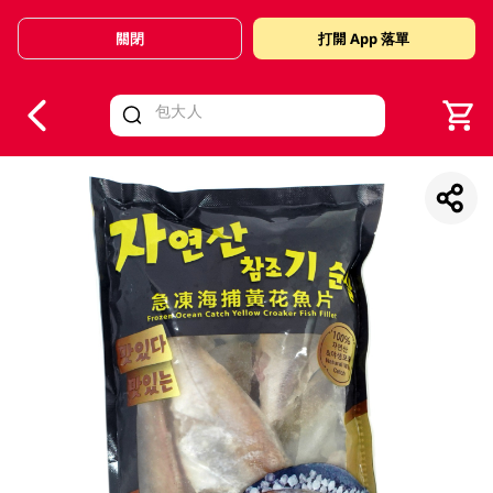
關閉
打開 App 落單
V
alid Until 30 June 2026