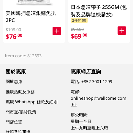
日本急凍帶子 255GM (包
美國海捕急凍銀鱈魚扒
裝及品牌隨機發放)
2PC
2件$100
$90.00
$108.00
$69
.00
$76
.00
Item code: 812693
關於惠康
惠康網店查詢
關於惠康
電話:
+852 3001 1299
推廣活動及服務
電郵:
onlineshop@wellcome.com
惠康 WhatsApp 條款及細則
.hk
門市退/換貨政策
辦公時間:
星期一至日
門店位置
上午九時至晚上六時
牌照及許可證