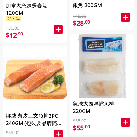
銀魚 200GM
加拿大急凍多春魚
120GM
$45.00
2件$24
$28
.00
$30.00
$12
.90
急凍大西洋鱈魚柳
220GM
挪威 有皮三文魚柳2PC
$65.00
240GM (包裝及品牌隨機
$55
.00
發放)
$69.00