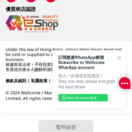
優質纲店認證
Under the law of Hong Kong, intoxicating liquor must not
be sold or supplied to a minor (under 18) in the course of
訂閱惠康WhatsApp帳號
business.
Subscribe to Wellcome
根據香港法律，不得在業務過程中，向未成年人 (18 歲以下人士)
WhatApp account
售賣或供應令人醺醉的酒類。
快人一步接收至抵資訊！
條款及細則
|
私隱政策
|
DFI零售集團
Stay one step ahead and grab
the best deals!
© 2024 Wellcome / Market Place. The Dairy Farm Company
連結 WhatsApp 帳號
Limited. All rights reserved.
暫時缺貨