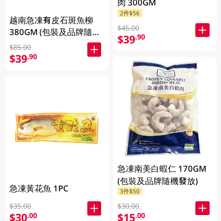
肉 300GM
2件$56
越南急凍有皮石斑魚柳
$45.00
380GM (包裝及品牌隨機
$39
.90
發放)
$85.00
$39
.90
急凍南美白蝦仁 170GM
(包裝及品牌隨機發放)
急凍黃花魚 1PC
3件$50
$30.00
$35.00
$15
$30
.00
.00