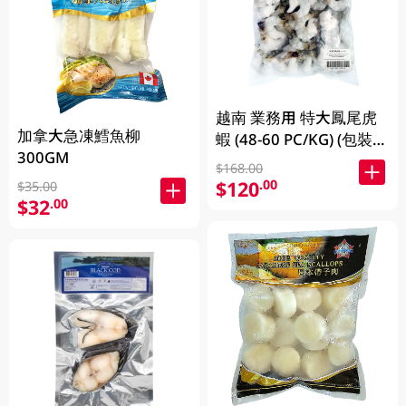
越南 業務用 特大鳳尾虎
加拿大急凍鱈魚柳
蝦 (48-60 PC/KG) (包裝及
300GM
品牌隨機發放)
$168.00
$120
.00
$35.00
$32
.00